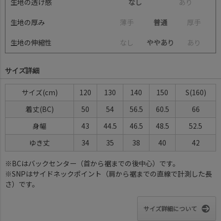
生地の透け感
なし
あ
り
生地の厚み
薄
手
普通
厚
手
生地の伸縮性
な
し
ややあり
あ
り
サイズ詳細
サイズ(cm)
120
130
140
150
S(160)
着丈(BC)
50
54
56.5
60.5
66
身幅
43
44.5
46.5
48.5
52.5
ゆき丈
34
35
38
40
42
※BCはバックセンター（首から裾までの後中心）です。
※SNPはサイドネックポイント（肩から裾までの直線で計測した長
さ）です。
サイズ詳細について