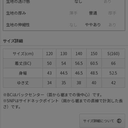
生地の透け感
なし
あ
り
生地の厚み
薄
手
普通
厚
手
生地の伸縮性
な
し
ややあり
あ
り
サイズ詳細
サイズ(cm)
120
130
140
150
S(160)
着丈(BC)
50
54
56.5
60.5
66
身幅
43
44.5
46.5
48.5
52.5
ゆき丈
34
35
38
40
42
※BCはバックセンター（首から裾までの後中心）です。
※SNPはサイドネックポイント（肩から裾までの直線で計測した長
さ）です。
サイズ詳細について