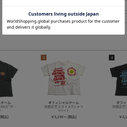
3
4
ルチーム
オフィシャルチーム
オフィ
冷感天竺”ORENO FACE”ポケットTシャツ
冷感天竺スマイルTシャツ
冷感天竺
ク
ホワイト
(税込)
￥3,190～ (税込)
￥3,