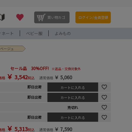
買い物カゴ
ログイン/会員登録
ィネート
ベビー服
よみもの
 ベージュ
セール品 30%OFF!
※返品・交換対象外
￥
3,542
￥
5,060
価格
税込
通常価格
即日出荷
カートに入れる
即日出荷
カートに入れる
売切れ
即日出荷
カートに入れる
￥
5,313
￥
7,590
価格
税込
通常価格