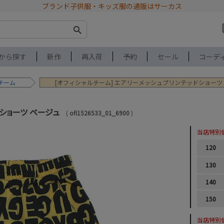
ブランド子供服・キッズ服の通販はサーカス
から探す
新作
再入荷
予約
セール
コーデ
チーム
[オフィシャルチーム] エアリーメッシュプリンテッドショーツ
ショーツ ベージュ
ofi1526533_01_6900
当店特別
120
130
140
150
当店特別