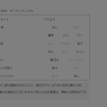
88% ポリウレタン12%
ルエット
ヒザ上丈
け感
なし
あ
り
み
薄手
普
通
厚
手
縮性
な
し
や
や
あ
り
あり
なし
あ
り
裏
起
毛
ゴム
総ゴム
ハ
ー
フ
ゴ
ム
ゴム交換口
あり
な
し
アジャスター
あ
り
なし