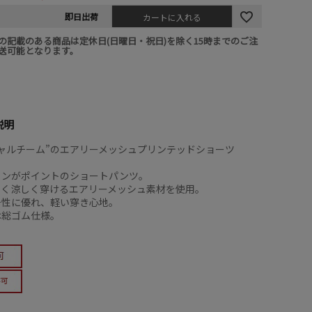
即日出荷
カートに入れる
の記載のある商品は定休日(日曜日・祝日)を除く15時までのご注
送可能となります。
説明
ャルチーム”のエアリーメッシュプリンテッドショーツ
インがポイントのショートパンツ。
よく涼しく穿けるエアリーメッシュ素材を使用。
チ性に優れ、軽い穿き心地。
は総ゴム仕様。