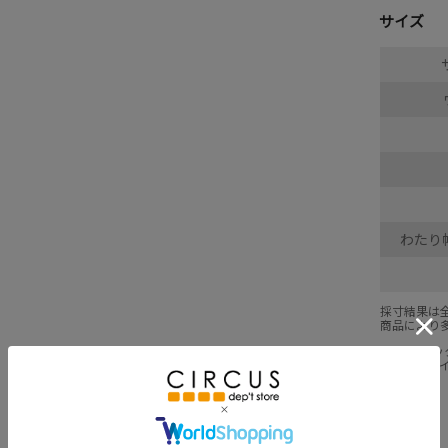
サイズ
わたり幅
採寸結果は
商品により
※BCはバ
※SNPは