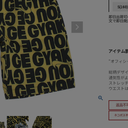
S(160)
即日出荷可
文で即日発
アイテム
“オフィシ
総柄デザ
通気性が
ストレッ
ウエスト