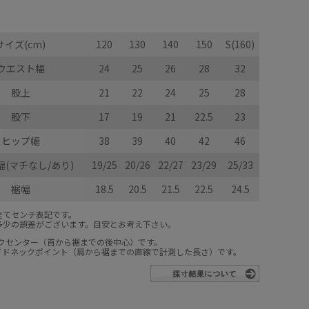
サイズ(cm)
120
130
140
150
S(160)
ウエスト幅
24
25
26
28
32
股上
21
22
24
25
28
股下
17
19
21
22.5
23
ヒップ幅
38
39
40
42
46
(マチなし/あり)
19/25
20/26
22/27
23/29
25/33
裾幅
18.5
20.5
21.5
22.5
24.5
全てセンチ表記です。
多少の誤差がございます。目安とお考え下さい。
ックセンター（首から裾までの後中心）です。
サイドネックポイント（肩から裾までの直線で計測した長さ）です。