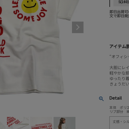
S(160)
即日出荷可
文で即日発
アイテム
“オフィシ
大胆にレ
軽やかな
ゆったり
きょうだ
Detail
本体 ポリエ
リブ部分 綿
丈感・シ