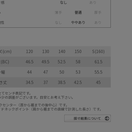
け感
なし
あ
り
み
薄
手
普通
厚
手
縮性
な
し
ややあり
あ
り
(cm)
120
130
140
150
S(160)
(BC)
46.5
49.5
52.5
58
61.5
身幅
44
47
50
53
55.5
き丈
34.5
37
38.5
42.5
45
全てセンチ表記です。
多少の誤差がございます。目安とお考え下さい。
ックセンター（首から裾までの後中心）です。
サイドネックポイント（肩から裾までの直線で計測した長さ）です。