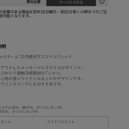
即日出荷
カートに入れる
の記載のある商品は定休日(日曜日・祝日)を除く15時までのご注
送可能となります。
説明
ャルチーム”の冷感天竺スマイルTシャツ
イアウトしたメッセージとスマイルがポイント。
肌さわりで接触冷感素材のTシャツ。
着心地の良いワイドシルエットのデザインです。
いでリンクコーデにもおすすめです。
ステル50% 綿47% ポリウレタン3%
95% ポリウレタン5%
ルエット
ワイドシルエット