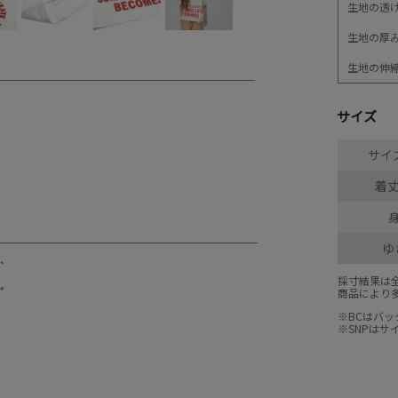
生地の透
生地の厚
生地の伸
サイズ
サイズ
着丈
ゆ
採寸結果は
商品により
※BCはバ
※SNPは