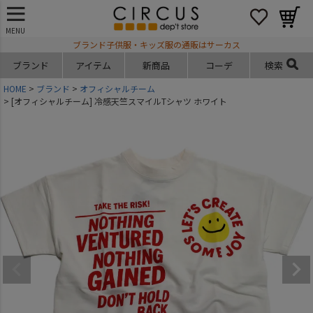
MENU
ブランド子供服・キッズ服の通販はサーカス
ブランド
アイテム
新商品
コーデ
検索
HOME
ブランド
オフィシャルチーム
[オフィシャルチーム] 冷感天竺スマイルTシャツ ホワイト