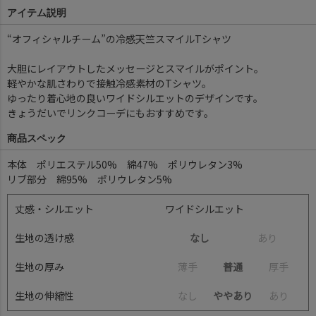
アイテム説明
“オフィシャルチーム”の冷感天竺スマイルTシャツ
大胆にレイアウトしたメッセージとスマイルがポイント。
軽やかな肌さわりで接触冷感素材のTシャツ。
ゆったり着心地の良いワイドシルエットのデザインです。
きょうだいでリンクコーデにもおすすめです。
商品スペック
本体 ポリエステル50% 綿47% ポリウレタン3%
リブ部分 綿95% ポリウレタン5%
丈感・シルエット
ワイドシルエット
生地の透け感
なし
あ
り
生地の厚み
薄
手
普通
厚
手
生地の伸縮性
な
し
ややあり
あ
り