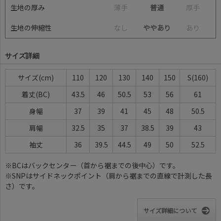
生地の厚み
薄
手
普通
厚
手
生地の伸縮性
な
し
ややあり
あ
り
サイズ詳細
サイズ(cm)
110
120
130
140
150
S(160)
着丈(BC)
43.5
46
50.5
53
56
61
身幅
37
39
41
45
48
50.5
肩幅
32.5
35
37
38.5
39
43
袖丈
36
39.5
44.5
49
50
52.5
※BCはバックセンター（首から裾までの後中心）です。
※SNPはサイドネックポイント（肩から裾までの直線で計測した長
さ）です。
サイズ詳細について