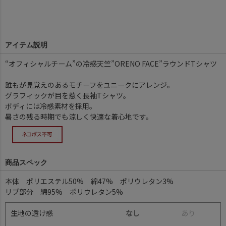
アイテム説明
“オフィシャルチーム”の冷感天竺”ORENO FACE”ラウンドTシャツ
誰もが見覚えのあるモチーフをユニークにアレンジ。
グラフィックが目を惹く長袖Tシャツ。
ボディには冷感素材を採用。
暑さの残る時期でも涼しく快適な着心地です。
商品スペック
本体 ポリエステル50% 綿47% ポリウレタン3%
リブ部分 綿95% ポリウレタン5%
生地の透け感
なし
あ
り