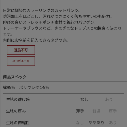
日常に馴染むカラーリングのカットパンツ。
防汚加工をほどこし、汚れがつきにくく落ちやすいのも魅力。
伸びの良いストレッチポンチ素材で着心地バツグン。
トレーナーやブラウスなど、さまざまなトップスと相性良く決まり
ます。
内側にお名前を記入できるタグつき。
商品スペック
綿95% ポリウレタン5%
生地の透け感
なし
あ
り
生地の厚み
薄手
普
通
厚
手
生地の伸縮性
な
し
ややあり
あ
り