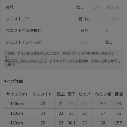
裏地
なし
あ
り
裏
起
毛
ウエストゴム
総ゴム
ハ
ー
フ
ゴ
ム
ウエストゴム交換口
あり
な
し
ウエストアジャスター
あ
り
なし
サイズ詳細
サイズ(cm)
ウエスト巾
股上
股下
ヒップ
わたり幅
裾幅
100cm
23
21
29
29
15.5
14
110cm
24
22
30
31
17
15
120cm
25
23
30.1
33
18
15.5