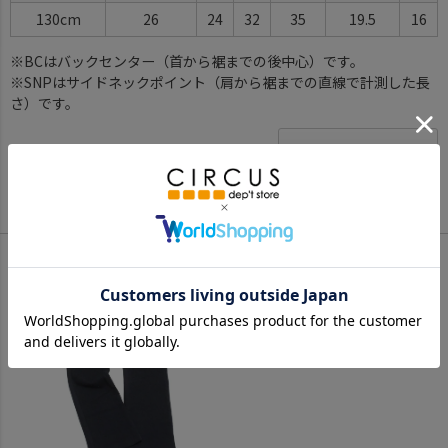
130cm
26
24
32
35
19.5
16
※BCはバックセンター（首から裾までの後中心）です。
※SNPはサイドネックポイント（肩から裾までの直線で計測した長
さ）です。
サイズ詳細について
Color