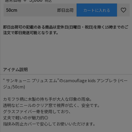
通常価格
税込
50cm
即日出荷
カートに入れる
即日出荷可の記載のある商品は定休日(日曜日・祝日)を除く15時までのご
注文で即日発送可能となります。
アイテム説明
“ サンキューニ プリュス エム”のcamouflage kids アンブレラ (ベー
ジュ/50cm)
カモフラ柄に木製の持ち手が大人な印象の雨傘。
透明なビニールのクリア窓で視界が広く、安全です。
グラスファイバー骨を使用しており、
丈夫で軽いのが魅力的◎
指挟み防止カバーで安心してお使いいただけます。