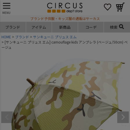
MENU
ブランド子供服・キッズ服の通販はサーカス
ブランド
アイテム
新商品
コーデ
検索
HOME
ブランド
サンキューニ プリュス エム
[サンキューニ プリュス エム] camouflage kids アンブレラ (ベージュ/50cm) ベ
ージュ