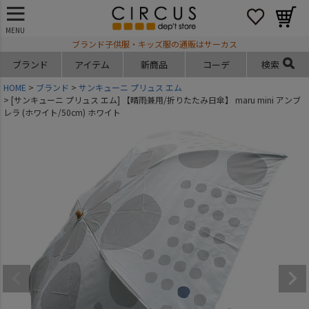
MENU
ブランド子供服・キッズ服の通販はサーカス
ブランド
アイテム
新商品
コーデ
検索
HOME
ブランド
サンキューニ プリュス エム
[サンキューニ プリュス エム] 【晴雨兼用/折りたたみ日傘】 maru mini アンブ
レラ (ホワイト/50cm) ホワイト