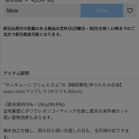
通常価格
税込
50cm
売切れ
即日出荷可の記載のある商品は定休日(日曜日・祝日)を除く15時までのご
注文で即日発送可能となります。
アイテム説明
“サンキューニ プリュス エム”の【晴雨兼用/折りたたみ日傘】
maru mini アンブレラ (ホワイト/50cm)
《遮光率99.9%・UVcut99.9%》
生地裏面にポリウレタンコーティングを施し遮光＆紫外線カット、
高い遮熱効果もあります。
撥水加工を施し、雨の日も強い日差しの日も、全天候対応できま
す。