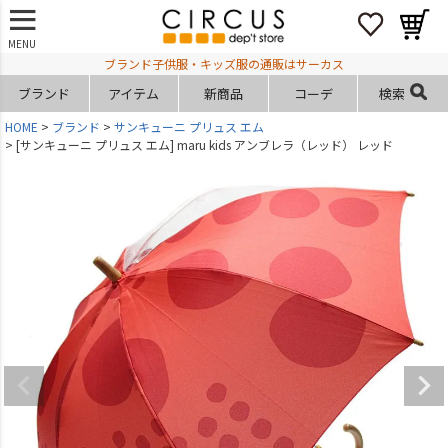
MENU
ブランド子供服・キッズ服の通販はサーカス
ブランド
アイテム
新商品
コーデ
検索
HOME
ブランド
サンキューニ プリュス エム
[サンキューニ プリュス エム] maru kids アンブレラ（レッド） レッド