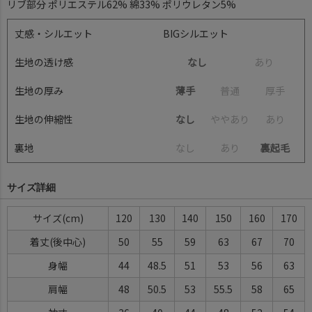
リブ部分 ポリエステル62% 綿33% ポリウレタン5%
丈感・シルエット
BIGシルエット
生地の透け感
なし
あ
り
生地の厚み
薄手
普
通
厚
手
生地の伸縮性
なし
や
や
あ
り
あ
り
裏地
な
し
あ
り
裏起毛
サイズ詳細
サイズ(cm)
120
130
140
150
160
170
着丈(後中心)
50
55
59
63
67
70
身幅
44
48.5
51
53
56
63
肩幅
48
50.5
53
55.5
58
65