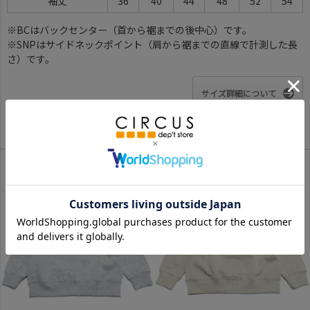
袖丈
36
40
44
48
52
54
※BCはバックセンター（首から裾までの後中心）です。
※SNPはサイドネックポイント（肩から裾までの直線で計測した長
さ）です。
サイズ詳細について
Color