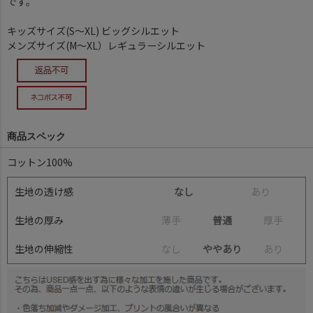
です。
キッズサイズ(S～XL) ビッグシルエット
メンズサイズ(M～XL）レギュラーシルエット
商品スペック
コットン100%
生地の透け感
なし
あ
り
生地の厚み
薄
手
普通
厚
手
生地の伸縮性
な
し
ややあり
あ
り