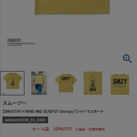
スムージー
【SMOOTHY×WIND AND SEA】PGT Snoopy Tシャツ マスタード
wdscsmt2508_02_8500
セール品 50%OFF!
※返品・交換対象外