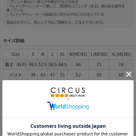
サイズ詳細
Size
S
M
L
XL
M(MENS)
L(MENS)
XL(MENS)
着丈（N.P)
46.5
52.5
58.5
64.5
66
71
74
バスト
39
43
47
51
52
56
60
肩幅
37
41
45
49
48
52
56
袖丈
14.5
17
20
22
20
21
22
※BCはバックセンター（首から裾までの後中心）です。
※SNPはサイドネックポイント（肩から裾までの直線で計測した長
さ）です。