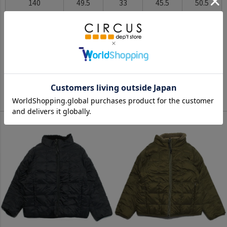
140
49.5
33
45.5
50.5
※BCはバックセンター（首から裾までの後中心）です。
※SNPはサイドネックポイント（肩から裾までの直線で計測した長
さ）です。
サイズ詳細について
Color