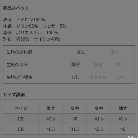
商品スペック
表側 ナイロン100%
中綿 ダウン95% フェザー5%
裏側 ポリエステル 100%
別布 綿60% ナイロン40%
生地の透け感
なし
あ
り
生地の厚み
薄手
普
通
厚
手
生地の伸縮性
なし
や
や
あ
り
あ
り
サイズ詳細
サイズ
着丈
肩幅
身幅
袖丈
120
43.5
30
41.5
42.5
130
46.5
31.5
43.5
46