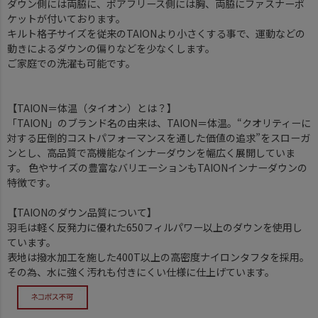
ダウン側には両脇に、ボアフリース側には胸、両脇にファスナーポ
ケットが付いております。
キルト格子サイズを従来のTAIONより小さくする事で、運動などの
動きによるダウンの偏りなどを少なくします。
ご家庭での洗濯も可能です。
【TAION＝体温（タイオン）とは？】
「TAION」のブランド名の由来は、TAION＝体温。“クオリティーに
対する圧倒的コストパフォーマンスを通した価値の追求”をスローガ
ンとし、高品質で高機能なインナーダウンを幅広く展開していま
す。 色やサイズの豊富なバリエーションもTAIONインナーダウンの
特徴です。
【TAIONのダウン品質について】
羽毛は軽く反発力に優れた650フィルパワー以上のダウンを使用し
ています。
表地は撥水加工を施した400T以上の高密度ナイロンタフタを採用。
その為、水に強く汚れも付きにくい仕様に仕上げています。