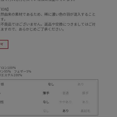
TION】
天然由来の素材であるため、稀に濃い色の羽が混入すること
ます。
は不良品ではございません。返品や交換につきましてはご対
ねますので、あらかじめご了承ください。
ロン100%
ン95% フェザー5%
エステル100%
け感
なし
あ
り
み
薄手
普
通
厚
手
縮性
なし
や
や
あ
り
あ
り
な
し
あり
裏
起
毛