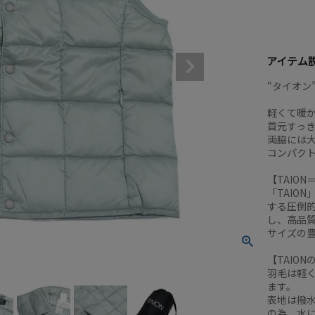
アイテム
“タイオン
軽くて暖
首元すっ
両脇には
コンパク
【TAIO
「TAIO
する圧倒
し、高品
サイズの豊
【TAIO
羽毛は軽く
ます。
表地は撥水
の為、水