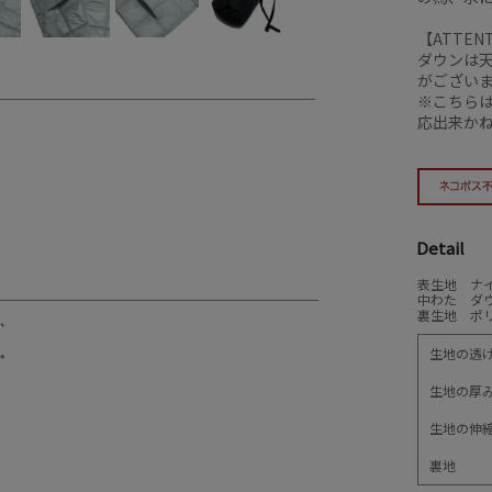
【ATTEN
ダウンは
がござい
※こちら
応出来か
Detail
表生地 ナイ
中わた ダウ
裏生地 ポリ
生地の透
生地の厚
生地の伸
裏地