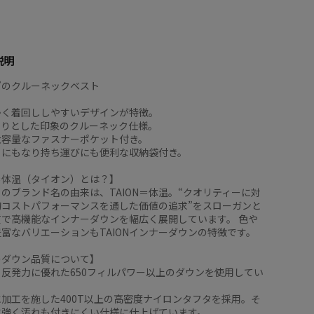
説明
”のクルーネックベスト
かく着回ししやすいデザインが特徴。
きりとした印象のクルーネック仕様。
大容量なファスナーポケット付き。
トにもなり持ち運びにも便利な収納袋付き。
N＝体温（タイオン）とは？】
N」のブランド名の由来は、TAION＝体温。“クオリティーに対
的コストパフォーマンスを通した価値の追求”をスローガンと
質で高機能なインナーダウンを幅広く展開しています。 色や
富なバリエーションもTAIONインナーダウンの特徴です。
Nのダウン品質について】
反発力に優れた650フィルパワー以上のダウンを使用してい
加工を施した400T以上の高密度ナイロンタフタを採用。そ
に強く汚れも付きにくい仕様に仕上げています。