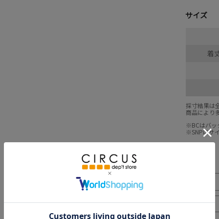
サイズ
着丈
採寸結果は
商品により
※BCはバ
※SNPは