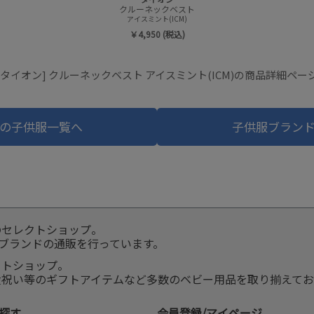
クルーネックベスト
アイスミント(ICM)
￥4,950 (税込)
[タイオン] クルーネックベスト アイスミント(ICM)の商品詳細ペー
の子供服一覧へ
子供服ブラン
のセレクトショップ。
服ブランドの通販を行っています。
クトショップ。
産祝い等のギフトアイテムなど多数のベビー用品を取り揃えてお
探す
会員登録/マイページ