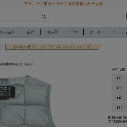
ブランド子供服・キッズ服の通販はサーカス
から探す
新作
再入荷
予約
セール
コーデ
[タイオン] クルーネックベスト アイスミント(ICM)
taionk0004_01_4500
通常価格
120
130
140
150
即日出荷可
文で即日発