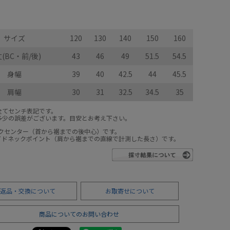
サイズ
120
130
140
150
160
(BC・前/後)
43
46
49
51.5
54.5
身幅
39
40
42.5
44
45.5
肩幅
30
31
32.5
34.5
35
全てセンチ表記です。
多少の誤差がございます。目安とお考え下さい。
ックセンター（首から裾までの後中心）です。
サイドネックポイント（肩から裾までの直線で計測した長さ）です。
返品・交換について
お取寄せについて
商品についてのお問い合わせ