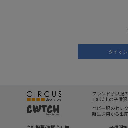
タイオン
ブランド子供服
100以上の子供
ベビー服のセレ
新生児用から出
会社概要/お問合せ先
子供服を