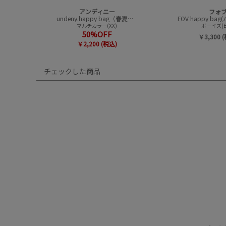
アンディニー
フォ
undeny.happy bag（春夏アイテムハッピーバック）
マルチカラー(XX)
ボーイズ(B
50%OFF
￥3,300 
￥2,200 (税込)
チェックした商品