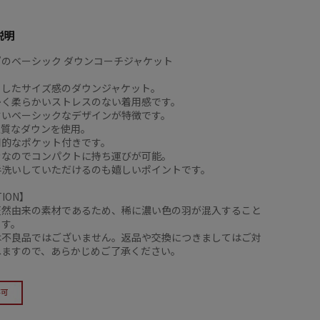
説明
”のベーシック ダウンコーチジャケット
としたサイズ感のダウンジャケット。
かく柔らかいストレスのない着用感です。
すいベーシックなデザインが特徴です。
の上質なダウンを使用。
用的なポケット付きです。
きなのでコンパクトに持ち運びが可能。
手洗いしていただけるのも嬉しいポイントです。
TION】
天然由来の素材であるため、稀に濃い色の羽が混入すること
ます。
は不良品ではございません。返品や交換につきましてはご対
ねますので、あらかじめご了承ください。