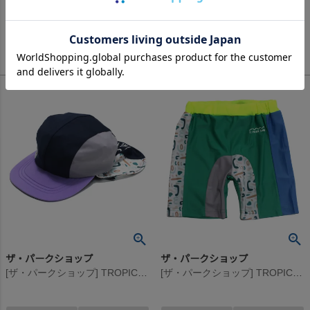
880
5,390
定価
¥
定価
¥
のところ
のところ
880
5,390
当店特別価格
¥
当店特別価格
¥
税込
税込
ザ・パークショップ
ザ・パークショップ
[ザ・パークショップ] TROPICAL PARK RASH キャップ ネイビー
[ザ・パークショップ] TROPICAL PARK RASH ショーツ グリーン