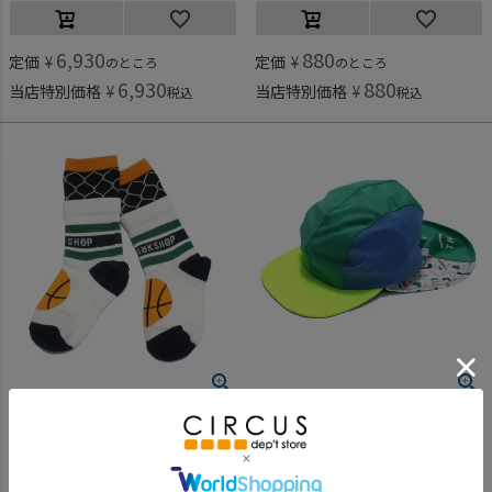
6,930
880
定価
¥
定価
¥
のところ
のところ
6,930
880
当店特別価格
¥
当店特別価格
¥
税込
税込
ザ・パークショップ
ザ・パークショップ
[ザ・パークショップ] LAYERED BASKET ソックス ホワイト
[ザ・パークショップ] TROPICAL PARK RASH キャップ グリーン