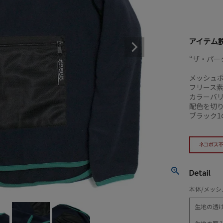
アイテム
“ザ・パーク
メッシュ
フリース
カラーバ
配色を切
ブラック
Detail
本体/メッシ
生地の透