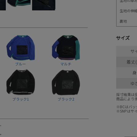
生地の厚
生地の伸
裏地
サイズ
サ
着丈(
ブルー
マルチ
身
ゆ
採寸結果は
商品により
ブラック1
ブラック2
※BCはバ
※SNPは