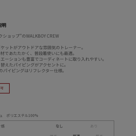
説明
ショップ”のWALKBOY CREW
ポケットがアウトドアな雰囲気のトレーナー。
素材であたたかく、普段着使いにも最適。
リエーションも豊富でコーディネートに取り入れやすい。
り替えたパイピングがアクセントに。
1のパイピングはリフレクター仕様。
ュ ポリエステル100%
け感
なし
あ
り