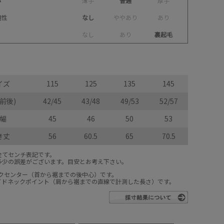
み
薄
手
普通
厚
手
縮性
なし
や
や
あ
り
あ
り
な
し
あ
り
裏起毛
イズ
115
125
135
145
前後)
42/45
43/48
49/53
52/57
幅
45
46
50
53
き丈
56
60.5
65
70.5
全てセンチ表記です。
多少の誤差がございます。目安とお考え下さい。
ックセンター（首から裾までの後中心）です。
サイドネックポイント（肩から裾までの直線で計測した長さ）です。