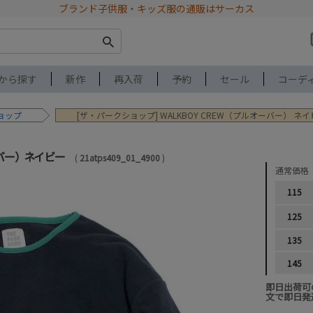
ブランド子供服・キッズ服の通販はサーカス
から探す
新作
再入荷
予約
セール
コーデ
ョップ
[ザ・パークショップ] WALKBOY CREW（プルオーバー） ネ
ーバー） ネイビー
21atps409_01_4900
通常価格
115
125
135
145
即日出荷可
文で即日発