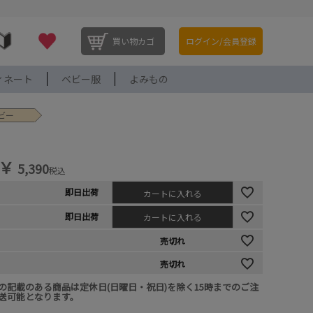
買い物カゴ
ログイン/会員登録
ィネート
ベビー服
よみもの
イビー
￥
5,390
税込
即日出荷
カートに入れる
即日出荷
カートに入れる
売切れ
売切れ
の記載のある商品は定休日(日曜日・祝日)を除く15時までのご注
送可能となります。