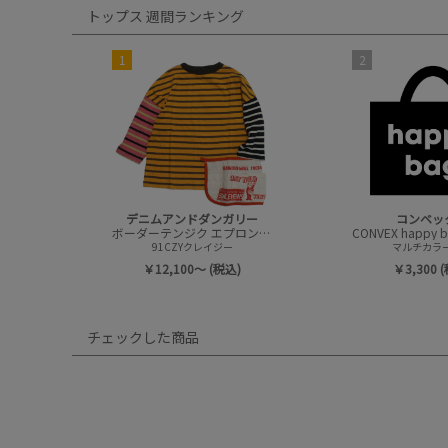
トップス 週間ランキング
1
2
デニムアンドダンガリー
コンベッ
ボーダーテンジク エプロンツキ L/S TEE(8分袖)
91CZYクレイジー
マルチカラー(
￥12,100～ (税込)
￥3,300 
チェックした商品