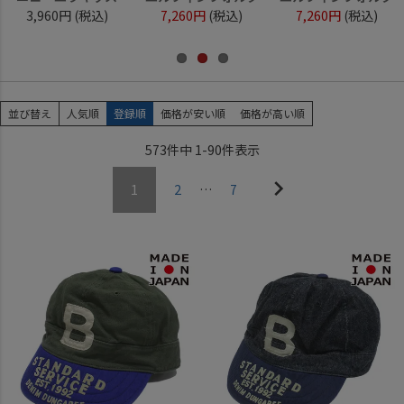
3,960円
(税込)
7,260円
(税込)
7,260円
(税込)
並び替え
人気順
登録順
価格が安い順
価格が高い順
573
件中
1
-
90
件表示
1
2
…
7