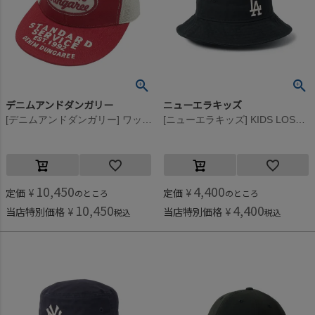
デニムアンドダンガリー
ニューエラキッズ
[デニムアンドダンガリー] ワッペンツキ メッシュ CAP 5R赤
[ニューエラキッズ] KIDS LOSDOD BUCKET HAT ブラック
10,450
4,400
定価
¥
定価
¥
のところ
のところ
10,450
4,400
当店特別価格
¥
当店特別価格
¥
税込
税込