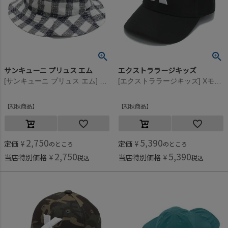
サンキューニ プリュス エム
エクストララージキッズ
[サンキューニ プリュス エム] gimgham Kids ハット ブラック
[エクストララージキッズ] Xモチーフキャップ クロ(80)
初秋商品
初秋商品
2,750
5,390
定価
¥
定価
¥
のところ
のところ
2,750
5,390
当店特別価格
¥
当店特別価格
¥
税込
税込