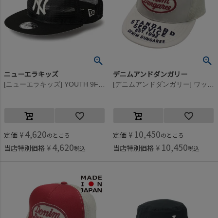
ニューエラキッズ
デニムアンドダンガリー
[ニューエラキッズ] YOUTH 9FIFTY ALL MESH NEYYAN CAP ブラック
[デニムアンドダンガリー] ワッペンツキ メッシュ CAP 11OW生成
4,620
10,450
定価
¥
定価
¥
のところ
のところ
4,620
10,450
当店特別価格
¥
当店特別価格
¥
税込
税込