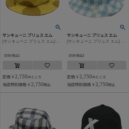
サンキューニ プリュス エム
サンキューニ プリュス エム
[サンキューニ プリュス エム] maru kids ハット イエロー
[サンキューニ プリュス エム] gimgham Kids ハット M.ブルー
初秋商品
初秋商品
2,750
2,750
定価
¥
定価
¥
のところ
のところ
2,750
2,750
当店特別価格
¥
当店特別価格
¥
税込
税込