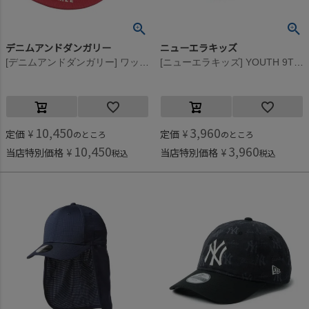
デニムアンドダンガリー
ニューエラキッズ
[デニムアンドダンガリー] ワッペンツキ メッシュ CAP 5R赤
[ニューエラキッズ] YOUTH 9TWENTY STRETCH BIG SCRIPT CAP ブラック
10,450
3,960
定価
¥
定価
¥
のところ
のところ
10,450
3,960
当店特別価格
¥
当店特別価格
¥
税込
税込