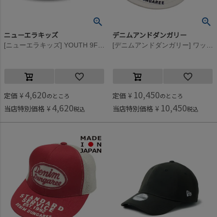
ニューエラキッズ
デニムアンドダンガリー
[ニューエラキッズ] YOUTH 9FIFTY ALL MESH NEYYAN CAP ブラック
[デニムアンドダンガリー] ワッペンツキ メッシュ CAP 11OW生成
4,620
10,450
定価
¥
定価
¥
のところ
のところ
4,620
10,450
当店特別価格
¥
当店特別価格
¥
税込
税込