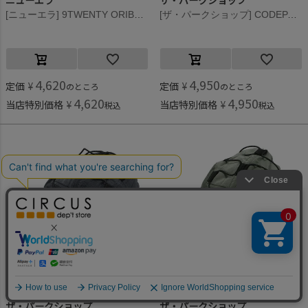
ニューエラ
ザ・パークショップ
[ニューエラ] 9TWENTY ORIBUF REFLAX CAP グラファイト
[ザ・パークショップ] CODEPARK BIND キャップ ブラック
4,620
4,950
定価
¥
定価
¥
のところ
のところ
4,620
4,950
当店特別価格
¥
当店特別価格
¥
税込
税込
何かお探しですか？
ザ・パークショップ
ザ・パークショップ