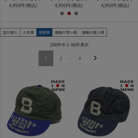
4,950円
(税込)
4,950円
(税込)
4,950円
(税込)
並び替え
人気順
登録順
価格が安い順
価格が高い順
298
件中
1
-
90
件表示
1
2
…
4