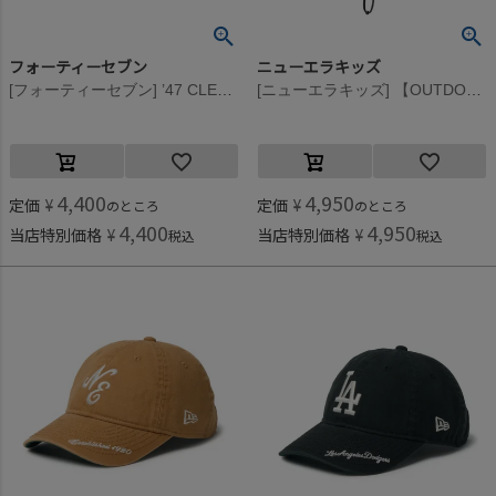
フォーティーセブン
ニューエラキッズ
[フォーティーセブン] ’47 CLEAN UP YANKEES BALLPARK NAVY CAP ネイビー
[ニューエラキッズ] 【OUTDOOR】 YTH 9FORTY AFTR SUNSHADE PRLT CAP ブラック
4,400
4,950
定価
¥
定価
¥
のところ
のところ
4,400
4,950
当店特別価格
¥
当店特別価格
¥
税込
税込