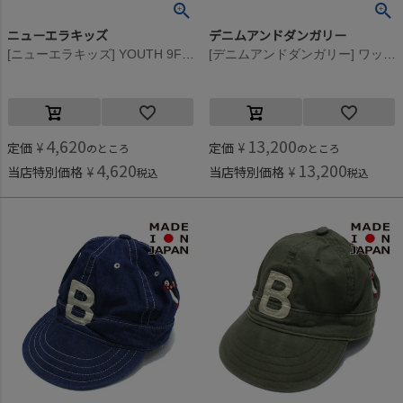
ニューエラキッズ
デニムアンドダンガリー
[ニューエラキッズ] YOUTH 9FIFTY TYRANNO FOSSIL CAP ブラック
[デニムアンドダンガリー] ワッペンツキ B CAP 16BEベージュ
4,620
13,200
定価
¥
定価
¥
のところ
のところ
4,620
13,200
当店特別価格
¥
当店特別価格
¥
税込
税込