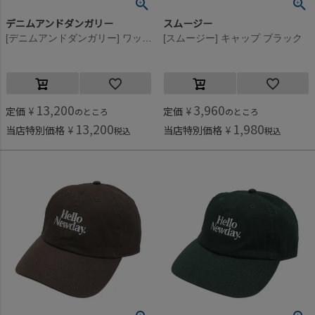
デニムアンドダンガリー
スムージー
[デニムアンドダンガリー] ワッペンツキ B CAP 4NV紺
[スムージー] キャップ ブラック
13,200
3,960
定価
¥
定価
¥
のところ
のところ
13,200
1,980
当店特別価格
¥
当店特別価格
¥
税込
税込