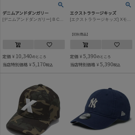
デニムアンドダンガリー
エクストララージキッズ
[デニムアンドダンガリー] B CAP 7BR茶
[エクストララージキッズ] Xモチーフキャップ クロ(80)
初秋商品
10,340
5,390
定価
¥
定価
¥
のところ
のところ
5,170
5,390
当店特別価格
¥
当店特別価格
¥
税込
税込