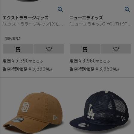
エクストララージキッズ
ニューエラキッズ
[エクストララージキッズ] Xモチーフキャップ カーキ(41)
[ニューエラキッズ] YOUTH 9TWENTY NEYYANCO WASDUC CAP ブルー
初秋商品
5,390
3,960
定価
¥
定価
¥
のところ
のところ
5,390
3,960
当店特別価格
¥
当店特別価格
¥
税込
税込