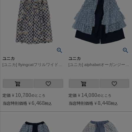
ユニカ
ユニカ
[ユニカ] flyingcatフリルワイドパンツ フライングキャット(88)
[ユニカ] alphabetオーガンジースカートパンツ ネイビー×セージ(58)
10,780
14,080
定価
¥
定価
¥
のところ
のところ
6,468
8,448
当店特別価格
¥
当店特別価格
¥
税込
税込