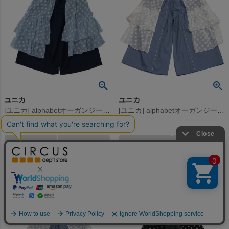
ユニカ
ユニカ
[ユニカ] alphabetオーガンジースカートパンツ ネイビー×セージ(58)
[ユニカ] alphabetオーガンジースカートパンツ ライトブルー×オフホワイト(57)
10,780
14,080
定価
¥
定価
¥
のところ
のところ
6,468
8,448
当店特別価格
¥
当店特別価格
¥
税込
税込
何かお探しですか？