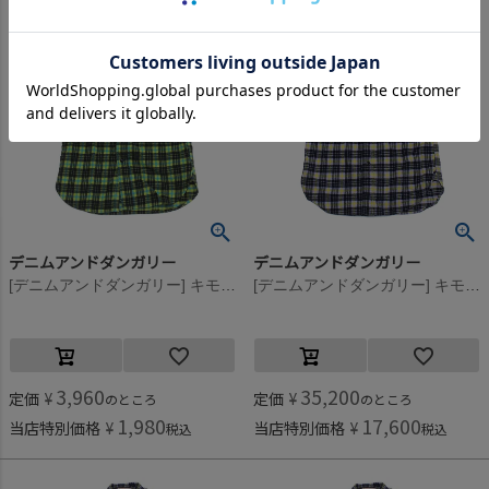
デニムアンドダンガリー
デニムアンドダンガリー
[デニムアンドダンガリー] キモウチェック シャツ OP(8分丈) 28LGN淡緑
[デニムアンドダンガリー] キモウチェック シャツ OP(8分丈) 42LPL淡パープル
3,960
35,200
定価
¥
定価
¥
のところ
のところ
1,980
17,600
当店特別価格
¥
当店特別価格
¥
税込
税込