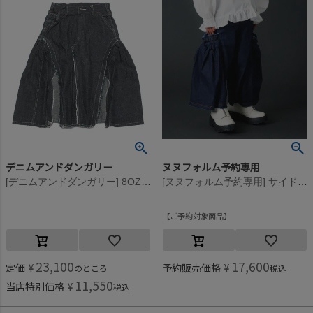
デニムアンドダンガリー
ヌヌフォルム予約専用
[デニムアンドダンガリー] 8OZデニムリメイクSK 4NV紺
[ヌヌフォルム予約専用] サイドプリーツパンツ【9月下旬入荷予定】 ワンウォッシュ
ご予約対象商品
23,100
17,600
定価
¥
予約販売価格
¥
のところ
税込
11,550
当店特別価格
¥
税込