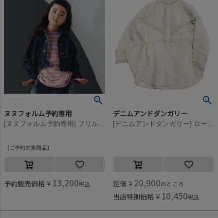
ヌヌフォルム予約専用
デニムアンドダンガリー
[ヌヌフォルム予約専用] フリルデニムジャケット【9月下旬入荷予定】 ワンウォッシュ
[デニムアンドダンガリー] ローンリメイクブラウス 11OW生成
ご予約対象商品
13,200
20,900
予約販売価格
¥
定価
¥
税込
のところ
10,450
当店特別価格
¥
税込