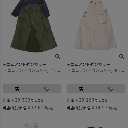
デニムアンドダンガリー
デニムアンドダンガリー
[デニムアンドダンガリー] バックサテン リメイク OP(8分袖/クルブシ丈) 4NV紺
[デニムアンドダンガリー] ダックJSK 11OW生成
25,300
29,150
定価
¥
定価
¥
のところ
のところ
12,650
14,575
当店特別価格
¥
当店特別価格
¥
税込
税込