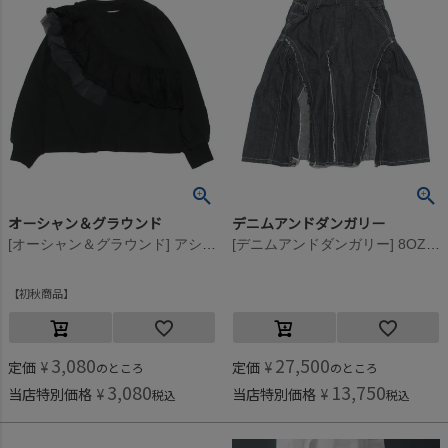
オーシャン＆グラウンド
デニムアンドダンガリー
[オーシャン＆グラウンド] アシンメトリーフリルTシャツ ブラック(BK)
[デニムアンドダンガリー] 8OZデニムリメイクSK 4NV紺
初秋商品
3,080
27,500
定価
¥
定価
¥
のところ
のところ
3,080
13,750
当店特別価格
¥
当店特別価格
¥
税込
税込