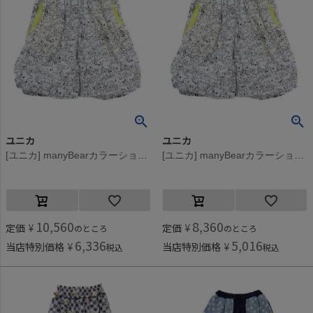
ユニカ
ユニカ
[ユニカ] manyBearカラーショートパンツ オフホワイト(2)
[ユニカ] manyBearカラーショートパンツ オフホワイト(2)
10,560
8,360
定価
¥
定価
¥
のところ
のところ
6,336
5,016
当店特別価格
¥
当店特別価格
¥
税込
税込