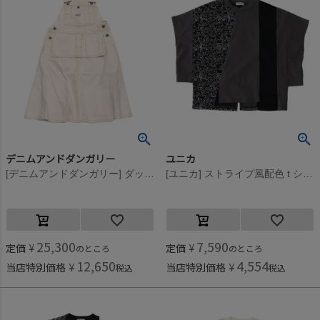
デニムアンドダンガリー
ユニカ
[デニムアンドダンガリー] ダックJSK 11OW生成
[ユニカ] ストライプ風配色 t シャツ チャコール(11)
25,300
7,590
定価
¥
定価
¥
のところ
のところ
12,650
4,554
当店特別価格
¥
当店特別価格
¥
税込
税込