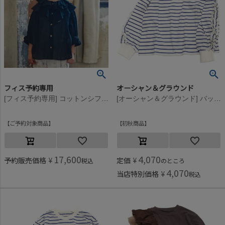
フィス予約専用
オーシャン＆グラウンド
[フィス予約専用] コットンシフォン ブラウス 2BK黒
[オーシャン＆グラウンド] バックフリルボーダーTシャツ ブルー(BL)
ご予約対象商品
初秋商品
17,600
4,070
予約販売価格
¥
定価
¥
税込
のところ
4,070
当店特別価格
¥
税込