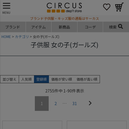
MENU
ブランド子供服・キッズ服の通販はサーカス
ブランド
アイテム
新商品
コーデ
検索
HOME
カテゴリ
女の子(ガールズ)
子供服 女の子(ガールズ)
並び替え
人気順
登録順
価格が安い順
価格が高い順
2755
件中
1
-
90
件表示
1
2
…
31