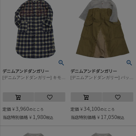
デニムアンドダンガリー
デニムアンドダンガリー
[デニムアンドダンガリー] キモウチェック シャツ OP(8分丈) 42LPL淡パープル
[デニムアンドダンガリー] バックサテン リメイク OP(8分袖/クルブシ丈) 3GRグレー
3,960
34,100
定価
¥
定価
¥
のところ
のところ
1,980
17,050
当店特別価格
¥
当店特別価格
¥
税込
税込