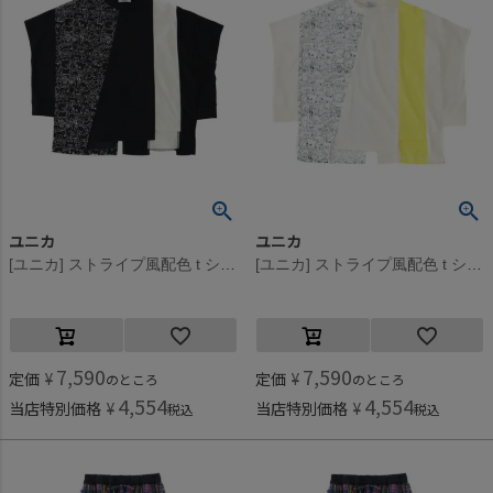
ユニカ
ユニカ
[ユニカ] ストライプ風配色 t シャツ ブラック(4)
[ユニカ] ストライプ風配色 t シャツ オフホワイト(2)
7,590
7,590
定価
¥
定価
¥
のところ
のところ
4,554
4,554
当店特別価格
¥
当店特別価格
¥
税込
税込