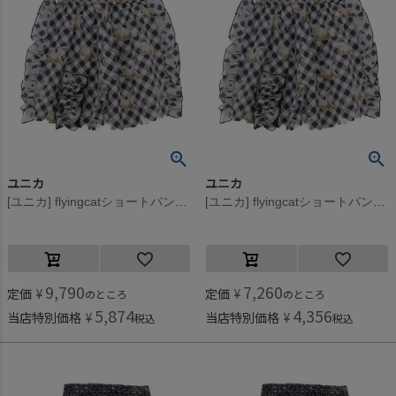
ユニカ
ユニカ
[ユニカ] flyingcatショートパンツ フライングキャット(88)
[ユニカ] flyingcatショートパンツ フライングキャット(88)
9,790
7,260
定価
¥
定価
¥
のところ
のところ
5,874
4,356
当店特別価格
¥
当店特別価格
¥
税込
税込