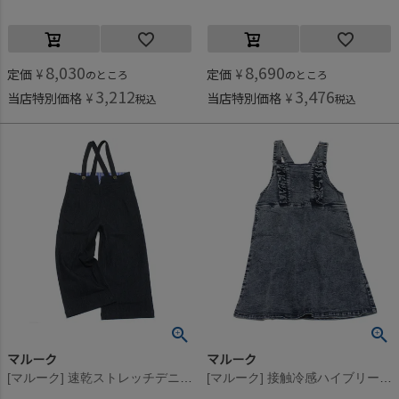
8,030
8,690
定価
¥
定価
¥
のところ
のところ
3,212
3,476
当店特別価格
¥
当店特別価格
¥
税込
税込
マルーク
マルーク
[マルーク] 速乾ストレッチデニムサロペットパンツ コン(5)
[マルーク] 接触冷感ハイブリーチデニムジャンパースカート コン(5)