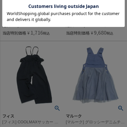
4,290
24,200
定価
¥
定価
¥
のところ
のところ
1,716
9,680
当店特別価格
¥
当店特別価格
¥
税込
税込
フィス
マルーク
[フィス] COOLMAXサッカー フリル サロペットPN 4NV紺
[マルーク] グロッシーデニムチュールジャンパースカート ブルー系(27)