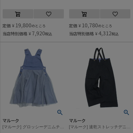
19,800
10,780
定価
¥
定価
¥
のところ
のところ
7,920
4,312
当店特別価格
¥
当店特別価格
¥
税込
税込
マルーク
マルーク
[マルーク] グロッシーデニムチュールジャンパースカート ブルー系(27)
[マルーク] 速乾ストレッチデニムサロペットパンツ コン(5)