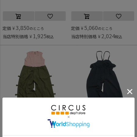
3,850
5,060
定価
¥
定価
¥
のところ
のところ
1,925
2,024
当店特別価格
¥
当店特別価格
¥
税込
税込
メイクユアデイ
フィス
[メイクユアデイ] ドッキングサロペ カーキ(KK)
[フィス] COOLMAXサッカー フリル サロペットPN 4NV紺