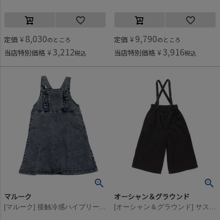
8,030
9,790
定価
¥
定価
¥
のところ
のところ
3,212
3,916
当店特別価格
¥
当店特別価格
¥
税込
税込
マルーク
オーシャン＆グラウンド
[マルーク] 接触冷感ハイブリーチデニムジャンパースカート コン(5)
[オーシャン＆グラウンド] サスペンダーワイドパンツ チャコール(CH)