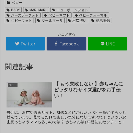
ベビー
BABY
MARLMARL
ニューボーンフォト
バースデーフォト
ベビーギフト
べビーフォーマル
べビーフォト
マールマール
出産祝い
記念撮影
シェアする
Twitter
Facebook
LINE
関連記事
【 もう失敗しない 】赤ちゃんに
ベビー
ピッタリなサイズ選びをお手伝
い！
最近は、お店や通販サイト、SNSなどにかわいいベビー服がずらっと
並んでいます。見てるだけで楽しい気分になりますよね！ついつい沢
山買っちゃうママも多いのでは？ 赤ちゃんは1年間に30センチ！とい
う驚くべきスピードで成長します。...