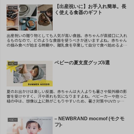
【出産祝いに】お手入れ簡単。長
ベビー
く使える食器のギフト
出産祝いの贈り物としても人気が高い食器。赤ちゃんが直接口に入れ
るものなので、どのような食器を使うべきか迷いますよね。赤ちゃん
の掴み食べが始まる時期や、離乳食を卒業して自分で食べ始めるよう
になることは大切な成長のひとつ。温かい気持ちで見守り...
ベビーの夏支度グッズ6選
ベビー
夏のお出かけは楽しい反面、赤ちゃんは大人よりも暑さや紫外線の影
響を受けやすく、汗や蒸れも気になりますよね。ベビーカーや抱っこ
紐の中は、想像以上に熱がこもりやすいため、暑さ対策やUVカット
対策は夏のおでかけ時の必須事項。今回は、「できるだけ...
– NEWBRAND mocmof (モクモ
ベビー
フ)-