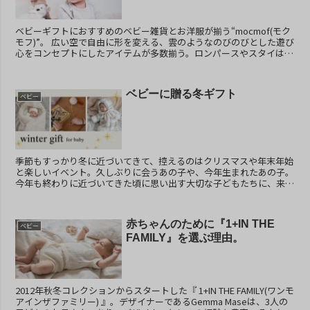
ベビーギフトにおすすめのベビー雑貨とお洋服が揃う“mocmof(モク
モフ)”。 広い空で自由に形を変える、雲のようなのびのびとした遊び
心をコンセプトにしたアイテムが多数揃う。ロンパースやスタイはも
ちろんのことフォトシーンに合わせて使...
ベビーに贈る冬ギフト
ベビー
季節もすっかり冬に近づいてきて、控えるのはクリスマスや年末年始
と楽しいイベント。久しぶりに会うあの子や、今年生まれたあの子。
今年も終わりに近づいてきた頃に思い出す大切な子どもたちに、来年
もすくすく育ってくれるよう思いを込めて、特別な贈り物...
赤ちゃんのために『1+IN THE
ベビー
FAMILY』を選ぶ理由。
2012年秋冬コレクションからスタートした『 1+IN THE FAMILY(ワンモ
アインザファミリー) 』。デザイナーであるGemma Maseは、3人の