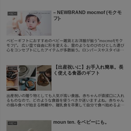
– NEWBRAND mocmof (モクモ
ベビー
フ)-
ベビーギフトにおすすめのベビー雑貨とお洋服が揃う“mocmof(モク
モフ)”。 広い空で自由に形を変える、雲のようなのびのびとした遊び
心をコンセプトにしたアイテムが多数揃う。ロンパースやスタイはも
ちろんのことフォトシーンに合わせて使...
【出産祝いに】お手入れ簡単。長
ベビー
く使える食器のギフト
出産祝いの贈り物としても人気が高い食器。赤ちゃんが直接口に入れ
るものなので、どのような食器を使うべきか迷いますよね。赤ちゃん
の掴み食べが始まる時期や、離乳食を卒業して自分で食べ始めるよう
になることは大切な成長のひとつ。温かい気持ちで見守り...
moun ten. をベビーにも。
ベビー