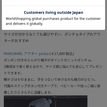
■ 税込10,000円以上
寒い日のおでかけが楽しくなるアウターや、もらうと嬉しい憧れ
ブランドのお洋服なども。
サイズが分からなくても選びやすい、ポンチョタイプのアウ
ターがおすすめ
MARLMARL アウター polka
(￥17,600 税込)
ポンポン付きのとんがり帽子がポイントのニットポンチョ。
3歳頃まで長く使えるので、サイズ感に悩んでも安心してプレゼン
トできます。
。
暖かさはそのままに、手をつないで歩けるのも魅力のひとつ
付属のスナップボタン付きテープで、ベビーカーや抱っこ紐に装
着したりとマルチに活躍します。