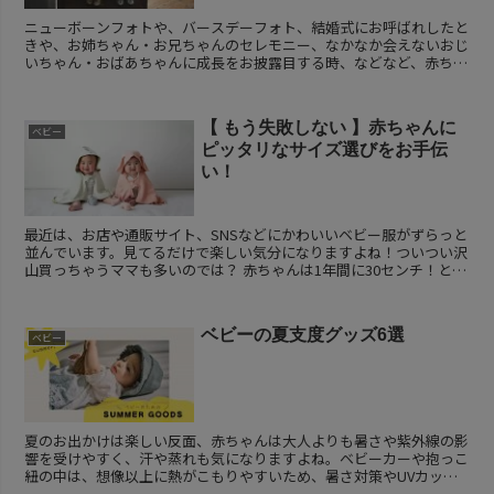
ニューボーンフォトや、バースデーフォト、結婚式にお呼ばれしたと
きや、お姉ちゃん・お兄ちゃんのセレモニー、なかなか会えないおじ
いちゃん・おばあちゃんに成長をお披露目する時、などなど、赤ちゃ
んにも「おめかし」したい場面が意外と多い。そんな特別...
【 もう失敗しない 】赤ちゃんに
ベビー
ピッタリなサイズ選びをお手伝
い！
最近は、お店や通販サイト、SNSなどにかわいいベビー服がずらっと
並んでいます。見てるだけで楽しい気分になりますよね！ついつい沢
山買っちゃうママも多いのでは？ 赤ちゃんは1年間に30センチ！とい
う驚くべきスピードで成長します。...
ベビーの夏支度グッズ6選
ベビー
夏のお出かけは楽しい反面、赤ちゃんは大人よりも暑さや紫外線の影
響を受けやすく、汗や蒸れも気になりますよね。ベビーカーや抱っこ
紐の中は、想像以上に熱がこもりやすいため、暑さ対策やUVカット
対策は夏のおでかけ時の必須事項。今回は、「できるだけ...