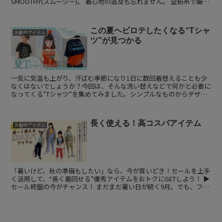
SMOOTHY(スムージー)。 着心地の追及も忘れません。 空紡糸で編み
上げたオリジナル天竺のボディは、しっか...
この夏ヘビロテしたくなる“Tシャ
お勧めアイテム
ツ”が見つかる
一気に気温も上がり、汗ばむ季節になり1日に数回着替えることも少
なくはないでしょうか？今回は、そんな洗い替えなどで何かと必要に
なってくる“Tシャツ”を集めてみました。シンプルなものからデザイ
ン性のあるものまで。また、夏に嬉しいUVカ...
長く使える！高コスパアイテム
お勧めアイテム
「暑いけど、秋の準備もしたい」なら、今が買いどき！セールを上手
く活用して、“長く着回せる”優秀アイテムをおトクにGETしよう！ ▶
セール終盤の今がチャンス！ まだまだ暑い日が続く9月。でも、ファ
ッション感度の高い人は...