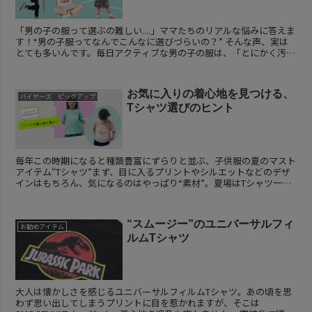
「男の子の服って選ぶの難しい....」ママたちのリアルな悩みに答えま
す！“男の子服ってなんでこんなに選びづらいの？” そんな声、実は
とても多いんです。毎日アクティブな男の子の服は、「とにかく汚れ
る」「好みがうるさい」「サイズ感が読めない」...
お気に入りの着心地を見つける、
バイヤーズ ピックアップ
Tシャツ選びのヒント
毎年この時期になると種類豊富にずらりと並ぶ、子供服の夏のマスト
アイテム“Tシャツ”まず、目に入るプリントやシルエットなどのデザ
インはもちろん、気になるのはやっぱり“素材”。夏場はTシャツ一枚
で着用することも増え、直接肌に触れる機会が多いア...
“スムージー”のユニバーサルフィ
お勧めアイテム
ルムTシャツ
大人は懐かしさを感じるユニバーサルフィルムTシャツ。あの頃を思
わず思い出してしまうプリントに目を惹かれますが、そこは