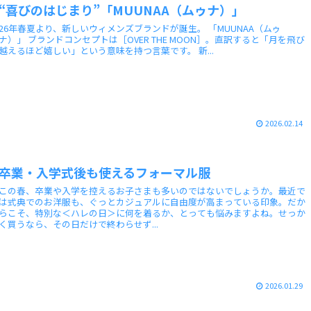
“喜びのはじまり”「MUUNAA（ムゥナ）」
26年春夏より、新しいウィメンズブランドが誕生。 「MUUNAA（ムゥ
）」 ブランドコンセプトは［OVER THE MOON］。直訳すると「月を飛び
越えるほど嬉しい」という意味を持つ言葉です。 新...
2026.02.14
卒業・入学式後も使えるフォーマル服
この春、卒業や入学を控えるお子さまも多いのではないでしょうか。最近で
は式典でのお洋服も、ぐっとカジュアルに自由度が高まっている印象。だか
らこそ、特別な＜ハレの日＞に何を着るか、とっても悩みますよね。せっか
く買うなら、その日だけで終わらせず...
2026.01.29