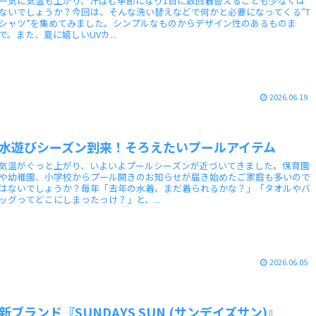
一気に気温も上がり、汗ばむ季節になり1日に数回着替えることも少なくは
ないでしょうか？今回は、そんな洗い替えなどで何かと必要になってくる“T
シャツ”を集めてみました。シンプルなものからデザイン性のあるものま
で。また、夏に嬉しいUVカ...
2026.06.19
水遊びシーズン到来！そろえたいプールアイテム
気温がぐっと上がり、いよいよプールシーズンが近づいてきました。保育園
や幼稚園、小学校からプール開きのお知らせが届き始めたご家庭も多いので
はないでしょうか？毎年「去年の水着、まだ着られるかな？」「タオルやバ
ッグってどこにしまったっけ？」と、...
2026.06.05
新ブランド『SUNDAYS SUN (サンデイズサン)』