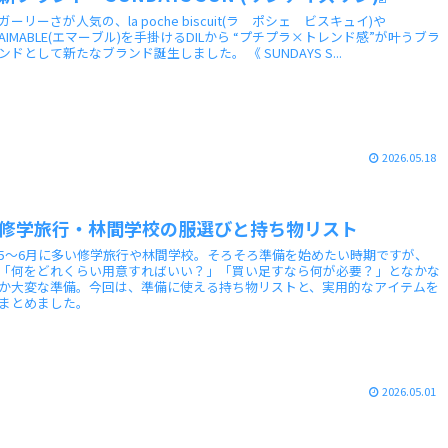
ガーリーさが人気の、la poche biscuit(ラ ポシェ ビスキュイ)や
AIMABLE(エマーブル)を手掛けるDILから “プチプラ×トレンド感”が叶うブラ
ンドとして新たなブランド誕生しました。 《 SUNDAYS S...
2026.05.18
修学旅行・林間学校の服選びと持ち物リスト
5～6月に多い修学旅行や林間学校。そろそろ準備を始めたい時期ですが、
「何をどれくらい用意すればいい？」「買い足すなら何が必要？」となかな
か大変な準備。今回は、準備に使える持ち物リストと、実用的なアイテムを
まとめました。
2026.05.01