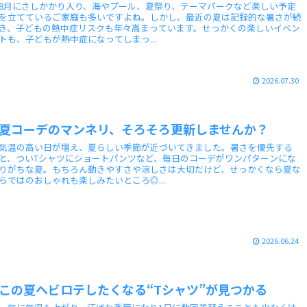
8月にさしかかり入り、海やプール、夏祭り、テーマパークなど楽しい予定
を立てているご家庭も多いですよね。しかし、最近の夏は記録的な暑さが続
き、子どもの熱中症リスクも年々高まっています。せっかくの楽しいイベン
トも、子どもが熱中症になってしまっ...
2026.07.30
夏コーデのマンネリ、そろそろ更新しませんか？
気温の高い日が増え、夏らしい季節が近づいてきました。暑さを優先する
と、ついTシャツにショートパンツなど、毎日のコーデがワンパターンにな
りがちな夏。もちろん動きやすさや涼しさは大切だけど、せっかくなら夏な
らではのおしゃれも楽しみたいところ◎...
2026.06.24
この夏ヘビロテしたくなる“Tシャツ”が見つかる