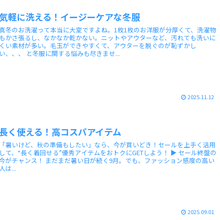
気軽に洗える！イージーケアな冬服
真冬のお洗濯って本当に大変ですよね。1枚1枚のお洋服が分厚くて、洗濯物
もかさ張るし、なかなか乾かない。ニットやアウターなど、汚れても洗いに
くい素材が多い。毛玉ができやすくて、アウターを脱ぐのが恥ずかし
い、、、 と冬服に関する悩みも尽きませ...
2025.11.12
長く使える！高コスパアイテム
「暑いけど、秋の準備もしたい」なら、今が買いどき！セールを上手く活用
して、“長く着回せる”優秀アイテムをおトクにGETしよう！ ▶ セール終盤の
今がチャンス！ まだまだ暑い日が続く9月。でも、ファッション感度の高い
人は...
2025.09.01