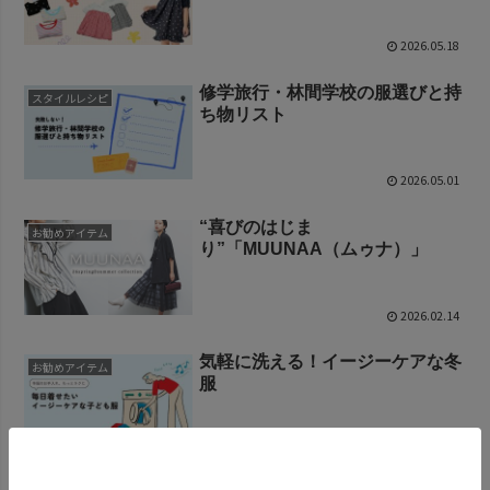
2026.05.18
修学旅行・林間学校の服選びと持
スタイルレシピ
ち物リスト
2026.05.01
“喜びのはじま
お勧めアイテム
り”「MUUNAA（ムゥナ）」
2026.02.14
気軽に洗える！イージーケアな冬
お勧めアイテム
服
2025.11.12