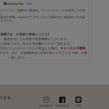
■AmazonPay
詳細
のアカウントにご登録のご配送先、クレジットカードを使用してお買
す。
送先の変更、Amazonアカウントにご登録のない配送先へのお届
できません。
の長期不在・お受取り辞退について】
ず、運送会社にてお荷物の保管期限がございます。
社に返送となり、
キャンセル扱い
とさせて頂きます。
不在などによるキャンセルが発生した場合、
キャンセル手数料
きます。必ず、保管期限内にお受け取りくださいます様、お願
い致します。
ります。