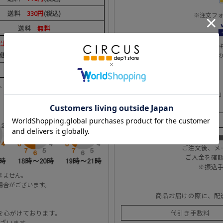
送料
330円
(税込)
※注文フ
送料
無料
生いたします。
※当サイトは3Dセ
便）
本人認証時にワンタイムパスワード等
330円(税込)
上、お送り致します。
詳しくはこちら
商品発送後「お支払い用紙(払込票)
決済手数料
ご注文後、メ
ご入金を確
※振込
きません。
場合がございます。
商品お届けの際に、配
を心がけております。
代引き手数料
ざいます。