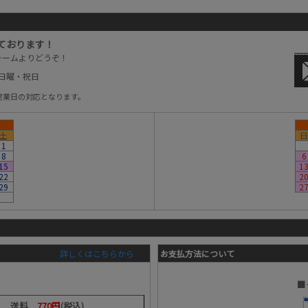
ております！
ォームよりどうぞ！
：日曜・祝日
営業日の対応となります。
土
日
1
8
6
15
1
22
2
29
2
詳しくはこちらから
お支払方法について
■
送料
770円
(税込)