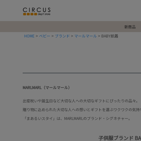
新商品
HOME
ベビー
ブランド
マールマール
BABY肌着
MARLMARL（マールマール）
出産祝いや誕生日など大切な人への大切なギフトにぴったりの品々。
贈り物に込められた大切な人への想いとギフトを選ぶワクワクの気持
「まあるいスタイ」は、MARLMARLのブランド・シグネチャー。
子供服ブランド B