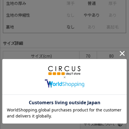
生地の厚み
薄
手
普通
厚
手
生地の伸縮性
な
し
ややあり
あ
り
裏地
なし
あ
り
裏
起
毛
サイズ詳細
サイズ(cm)
70
80
総丈(BC)
28
30.5
身幅
43
46
ゆき丈
30
37
※BCはバックセンター（首から裾までの後中心）です。
※SNPはサイドネックポイント（肩から裾までの直線で計測した長
さ）です。
サイズ詳細について