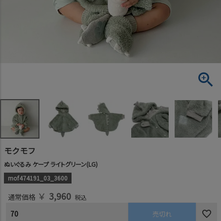
モクモフ
ぬいぐるみ ケープ ライトグリーン(LG)
mof474191_03_3600
￥
3,960
通常価格
税込
70
売切れ