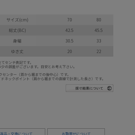
サイズ(cm)
70
80
総丈(BC)
42.5
45.5
身幅
30.5
33
ゆき丈
20
22
全てセンチ表記です。
多少の誤差がございます。目安とお考え下さい。
ックセンター（首から裾までの後中心）です。
サイドネックポイント（肩から裾までの直線で計測した長さ）です。
返品・交換について
お取寄せについて