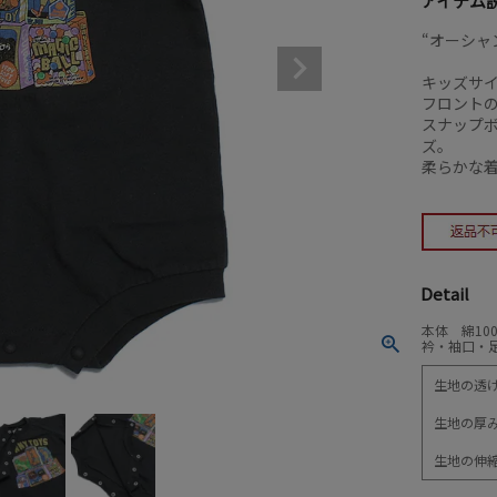
アイテム
“オーシャ
キッズサ
フロント
スナップ
ズ。
柔らかな着
Detail
本体 綿10
衿・袖口・足
生地の透
生地の厚
生地の伸