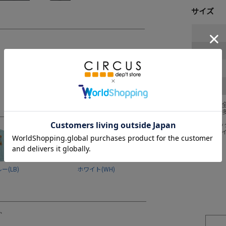
サイズ
採寸結果は
商品により
※BCはバ
※SNPは
(LB)
ホワイト(WH)