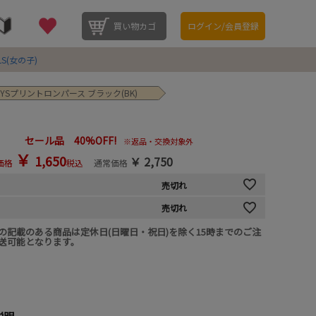
買い物カゴ
ログイン/会員登録
LS(女の子)
OYSプリントロンパース ブラック(BK)
セール品 40%OFF!
※返品・交換対象外
￥
1,650
￥
2,750
価格
税込
通常価格
売切れ
売切れ
の記載のある商品は定休日(日曜日・祝日)を除く15時までのご注
送可能となります。