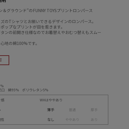
説明
ン＆グラウンド”のFUNNY TOYSプリントロンパース
イズのTシャツとお揃いできるデザインのロンパース。
のポップなプリントが目を惹きます。
ボタンの前開き仕様なのでお着替えやおむつ替えもスムー
心地の綿100%です。
0%
口 綿95% ポリウレタン5%
け感
WHはややあり
み
薄手
普
通
厚
手
縮性
なし
や
や
あ
り
あ
り