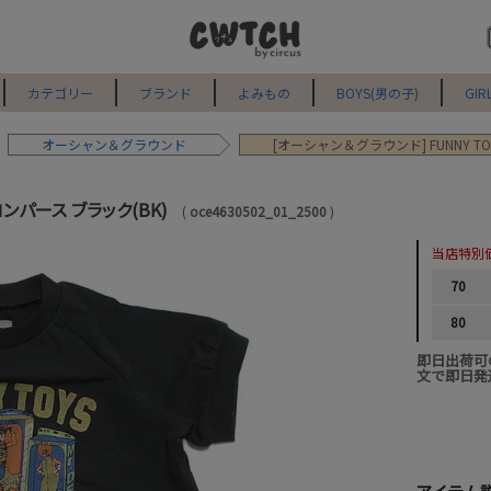
カテゴリー
ブランド
よみもの
BOYS(男の子)
GIR
オーシャン＆グラウンド
[オーシャン＆グラウンド] FUNNY T
ロンパース ブラック(BK)
oce4630502_01_2500
当店特別
70
80
即日出荷可
文で即日発