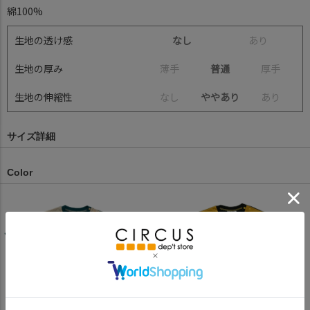
綿100%
生地の透け感
なし
あ
り
生地の厚み
薄
手
普通
厚
手
生地の伸縮性
な
し
ややあり
あ
り
サイズ詳細
Color