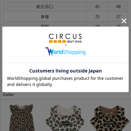
総丈(BC)
45
48
身幅
25
27
肩幅
19
20
袖丈
4.5
5
※BCはバックセンター（首から裾までの後中心）です。
※SNPはサイドネックポイント（肩から裾までの直線で計測した長
さ）です。
サイズ詳細について
Color