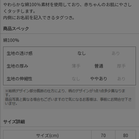
やわらかな綿100％素材を使用しており、赤ちゃんのお肌にやさし
くタッチします。
内側にお名前を記入できるタグつき。
商品スペック
綿100%
生地の透け感
なし
あ
り
生地の厚み
薄
手
普通
厚
手
生地の伸縮性
な
し
ややあり
あ
り
サイズ詳細
サイズ(cm)
70
80