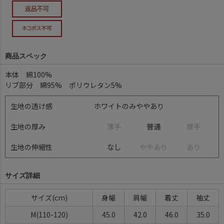
商品スペック
本体 綿100%
リブ部分 綿95% ポリウレタン5%
生地の透け感
ホワイトのみややあり
生地の厚み
薄
手
普通
厚
手
生地の伸縮性
なし
や
や
あ
り
あ
り
サイズ詳細
サイズ(cm)
身幅
肩幅
着丈
袖丈
M(110-120)
45.0
42.0
46.0
35.0