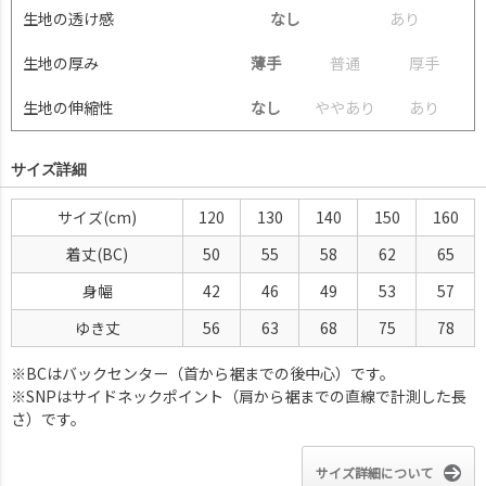
生地の透け感
なし
あ
り
生地の厚み
薄手
普
通
厚
手
生地の伸縮性
なし
や
や
あ
り
あ
り
サイズ詳細
サイズ(cm)
120
130
140
150
160
着丈(BC)
50
55
58
62
65
身幅
42
46
49
53
57
ゆき丈
56
63
68
75
78
※BCはバックセンター（首から裾までの後中心）です。
※SNPはサイドネックポイント（肩から裾までの直線で計測した長
さ）です。
サイズ詳細について