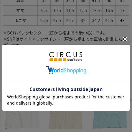
肩幅
32
34
36.5
39
41.5
50
52
袖丈
9.5
10.5
11.5
12.5
13.5
16.5
17
ゆき丈
25.5
27.5
29.7
32
34.2
41.5
43
※BCはバックセンター（首から裾までの後中心）です。
※SNPはサイドネックポイント（肩から裾までの直線で計測した長
さ）です。
サイズ詳細について
Color