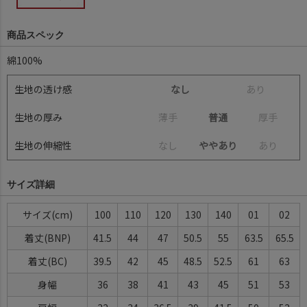
商品スペック
綿100%
生地の透け感
なし
あ
り
生地の厚み
薄
手
普通
厚
手
生地の伸縮性
な
し
ややあり
あ
り
サイズ詳細
サイズ
100
110
120
130
140
01
02
着丈(BNP)
41.5
44
47
50.5
55
63.5
65.5
着丈(BC)
39.5
42
45
48.5
52.5
61
63
身幅
36
38
41
43
45
51
53