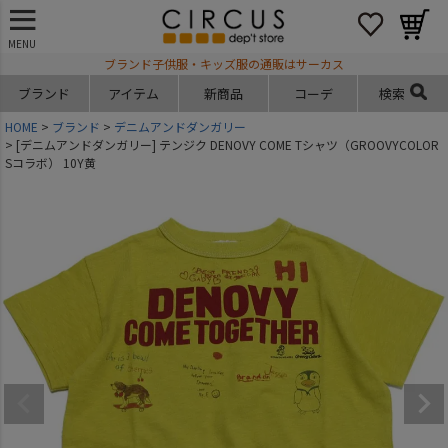
MENU
ブランド子供服・キッズ服の通販はサーカス
ブランド
アイテム
新商品
コーデ
検索
HOME
ブランド
デニムアンドダンガリー
[デニムアンドダンガリー] テンジク DENOVY COME Tシャツ（GROOVYCOLOR
Sコラボ） 10Y黄