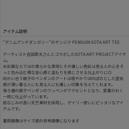
アイテム説明
“デニムアンドダンガリー”のテンジク PENGUIN SOTA ART TEE
アーティスト吉田草太さんとコラボしたSOTA ART PROJECTアイテ
ム。
水彩画ならではの柔らかな表現とその優しい色彩は見る人の心をそ
っと包み込む様な安心感と温もりを感じさせる仕上がりに◎
向かい合う親子のペンギンのアートは穏やかでほのぼのとした空気
感が漂い着る人にも見る人にも優しい印象を与えてくれます。
後ろ裾の親子ペンギンのワッペンがアクセントとなり、愛着のわく
一枚に仕上がっています。
肌なじみの良い天竺素材を採用し、デイリー使いにピッタリなアイ
テムです。
着用画像はサイズ感の参考画像になります