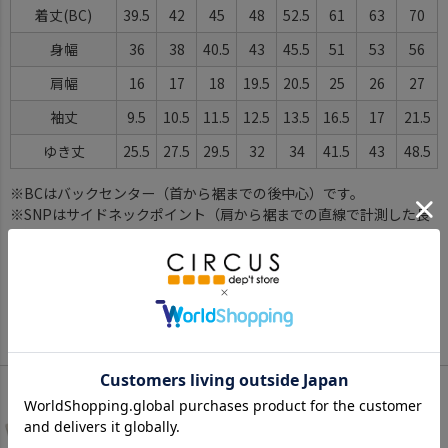
着丈(BC)
39.5
42
45
48
52.5
61
63
70
身幅
36
38
40.5
43
45.5
51
53
56
肩幅
16
17
18
19.5
20.5
25
26
27
袖丈
9.5
10.5
11.5
12.5
13.5
16.5
17
21.5
ゆき丈
25.5
27.5
29.5
32
34
41.5
43
48.5
※BCはバックセンター（首から裾までの後中心）です。
※SNPはサイドネックポイント（肩から裾までの直線で計測した長
さ）です。
サイズ詳細について
Color