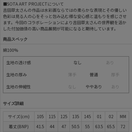
■SOTA ART PROJECTについて
吉田草太さんの作品は水彩画ならではの柔らかな表現とその優しい
色彩は見る人の心をそっと包み込む様な安心感と温もりを感じさせ
ます。今回のコラボレーションにより吉田草太さんの世界観を活か
した付加価値の高い商品展開が可能になると期待しています。
商品スペック
綿100%
生地の透け感
なし
あ
り
生地の厚み
薄
手
普通
厚
手
生地の伸縮性
な
し
ややあり
あ
り
サイズ詳細
サイズ
105
115
125
135
145
01
02
MM
着丈(BNP)
41.5
44
47
50.5
55
63.5
65.5
72