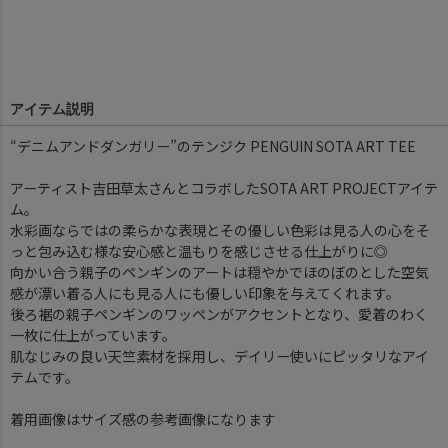
アイテム説明
“デニムアンドダンガリー”のテンジク PENGUIN SOTA ART TEE
アーティスト吉田草太さんとコラボしたSOTA ART PROJECTアイテ
ム。
水彩画ならではの柔らかな表現とその優しい色彩は見る人の心をそ
っと包み込む様な安心感と温もりを感じさせる仕上がりに◎
向かい合う親子のペンギンのアートは穏やかでほのぼのとした空気
感が漂い着る人にも見る人にも優しい印象を与えてくれます。
後ろ裾の親子ペンギンのワッペンがアクセントとなり、愛着のわく
一枚に仕上がっています。
肌なじみの良い天竺素材を採用し、デイリー使いにピッタリなアイ
テムです。
着用画像はサイズ感の参考画像になります