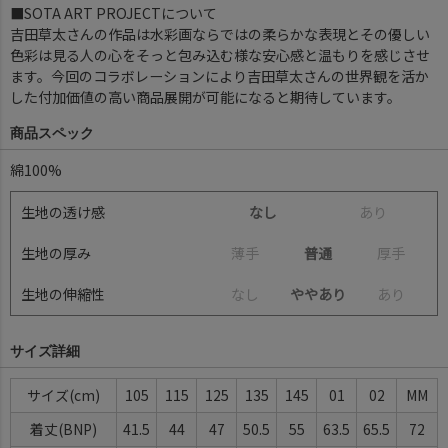
■SOTA ART PROJECTについて
吉田草太さんの作品は水彩画ならではの柔らかな表現とその優しい
色彩は見る人の心をそっと包み込む様な安心感と温もりを感じさせ
ます。今回のコラボレーションにより吉田草太さんの世界観を活か
した付加価値の高い商品展開が可能になると期待しています。
商品スペック
綿100%
生地の透け感
なし
あ
り
生地の厚み
薄
手
普通
厚
手
生地の伸縮性
な
し
ややあり
あ
り
サイズ詳細
サイズ
105
115
125
135
145
01
02
MM
着丈(BNP)
41.5
44
47
50.5
55
63.5
65.5
72