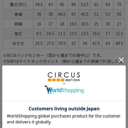
着丈(BC)
39.5
42
45
48
52.5
61
63
70
身幅
36
38
40.5
43
45.5
51
53
56
肩幅
16
17
18
19.5
20.5
25
26
27
袖丈
9.5
10.5
11.5
12.5
13.5
16.5
17
21.5
ゆき丈
25.5
27.5
29.5
32
34
41.5
43
48.5
※BCはバックセンター（首から裾までの後中心）です。
※SNPはサイドネックポイント（肩から裾までの直線で計測した長
さ）です。
サイズ詳細について
Color