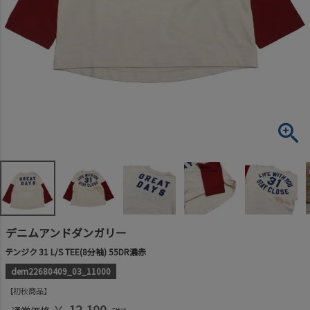
デニムアンドダンガリー
テンジク 31 L/S TEE(8分袖) 55DR濃赤
dem22680409_03_11000
初秋商品
￥
12,100