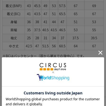
着丈(BNP)
43
45.5
49
53
57.5
67
69
着丈(BC)
41
43.5
47
51
65.5
65
67
身幅
36
38
41
44
47
51
53
肩幅
35
37.5
40.5
43.5
46.5
53
55
袖丈
25
28
31
34
37
37.5
39.5
ゆき丈
42.5
47
51.5
56
60.5
64
67
※BCはバックセンター（首から裾までの後中心）です。
※SNPはサイドネックポイント（肩から裾までの直線で計測した長
さ）です。
サイズ詳細について
Color