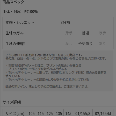
商品スペック
本体・付属 綿100%
丈感・シルエット
8分袖
生地の厚み
薄
手
普通
厚
手
生地の伸縮性
な
し
ややあり
あ
り
サイズ詳細
サイズ
105
115
125
135
145
01/155/S
02/165/M