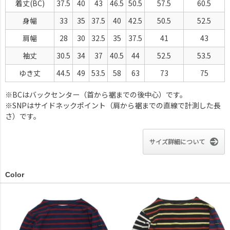
着丈(BC)
37.5
40
43
46.5
50.5
57.5
60.5
身幅
33
35
37.5
40
42.5
50.5
52.5
肩幅
28
30
32.5
35
37.5
41
43
袖丈
30.5
34
37
40.5
44
52.5
53.5
ゆき丈
44.5
49
53.5
58
63
73
75
※BCはバックセンター（首から裾までの後中心）です。
※SNPはサイドネックポイント（肩から裾までの直線で計測した長
さ）です。
サイズ詳細について
Color