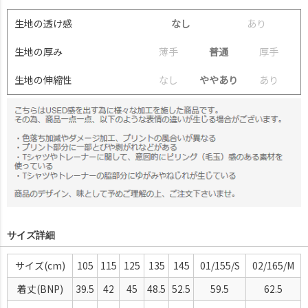
生地の透け感
なし
あ
り
生地の厚み
薄
手
普通
厚
手
生地の伸縮性
な
し
ややあり
あ
り
サイズ詳細
サイズ
105
115
125
135
145
01/155/S
02/165/M
着丈(BNP)
39.5
42
45
48.5
52.5
59.5
62.5