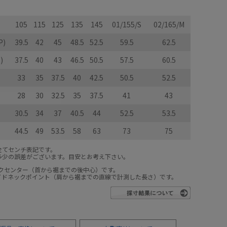
105
115
125
135
145
01/155/S
02/165/M
P)
39.5
42
45
48.5
52.5
59.5
62.5
)
37.5
40
43
46.5
50.5
57.5
60.5
33
35
37.5
40
42.5
50.5
52.5
28
30
32.5
35
37.5
41
43
30.5
34
37
40.5
44
52.5
53.5
44.5
49
53.5
58
63
73
75
全てセンチ表記です。
多少の誤差がございます。目安とお考え下さい。
ックセンター（首から裾までの後中心）です。
サイドネックポイント（肩から裾までの直線で計測した長さ）です。