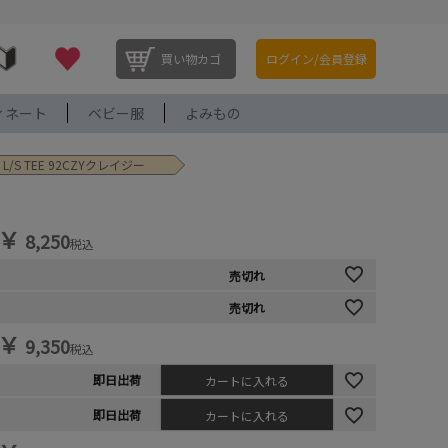
買い物カゴ
ログイン/会員登録
ィネート
ベビー服
よみもの
S TEE 92CZYクレイジー
￥
8,250
税込
売切れ
売切れ
￥
9,350
税込
即日出荷
カートに入れる
即日出荷
カートに入れる