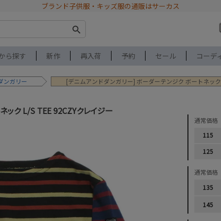
ブランド子供服・キッズ服の通販はサーカス
から探す
新作
再入荷
予約
セール
コーデ
ダンガリー
[デニムアンドダンガリー] ボーダーテンジク ボートネック L/
ク L/S TEE 92CZYクレイジー
通常価格
115
125
通常価格
135
145