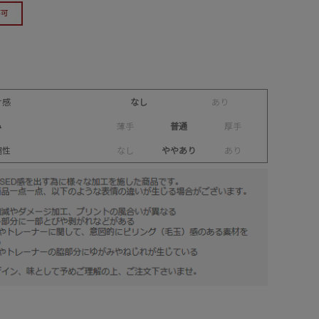
け感
なし
あ
り
み
薄
手
普通
厚
手
縮性
な
し
ややあり
あ
り