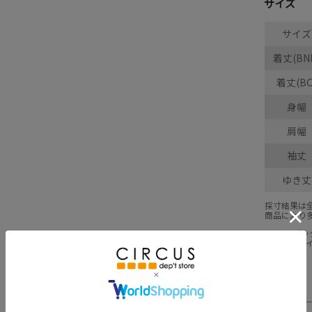
サイズ
サイズ
着丈(BN
着丈(BC
身幅
肩幅
袖丈
ゆき丈
採寸結果は
商品により
※BCはバ
※SNPは