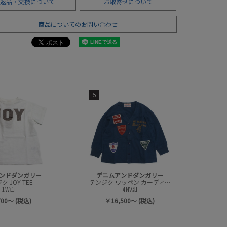
返品・交換について
お取寄せについて
商品についてのお問い合わせ
5
ンドダンガリー
デニムアンドダンガリー
 JOY TEE
テンジク ワッペン カーディガン
1W白
4NV紺
700～ (税込)
￥16,500～ (税込)