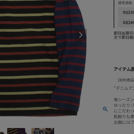
通常価格
01(15
02(16
即日出荷可
文で即日発
アイテム
初秋商品
“デニムア
毎シーズ
ゆったり
にこだわ
肌触りも
左腕には