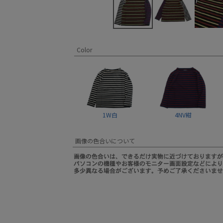
Color
1W白
4NV紺
画像の色合いについて