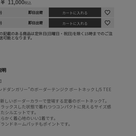
￥
11,000
税込
0)
即日出荷
カートに入れる
0)
即日出荷
カートに入れる
の記載のある商品は定休日(日曜日・祝日)を除く15時までのご注
送可能となります。
説明
ンドダンガリー”のボーダーテンジク ボートネック L/S TEE
ン新しいボーダーカラーで登場する定番のボートネックT。
リラックスした状態で着れつつコンパクトに見えるサイズ感
ったシルエットです。
柔らかく着心地のいい1着です。
ブランドネームパッチもポイントです。