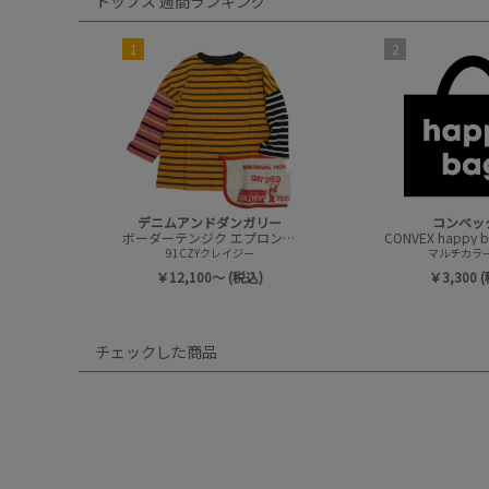
トップス 週間ランキング
1
2
デニムアンドダンガリー
コンベッ
ボーダーテンジク エプロンツキ L/S TEE(8分袖)
91CZYクレイジー
マルチカラー(
￥12,100～ (税込)
￥3,300 
チェックした商品