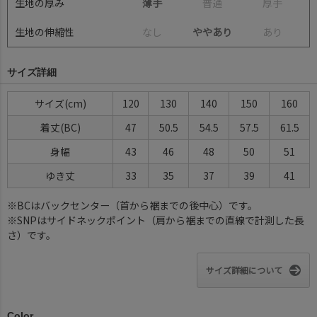
生地の厚み
薄手
普
通
厚
手
生地の伸縮性
な
し
ややあり
あ
り
サイズ詳細
サイズ(cm)
120
130
140
150
160
着丈(BC)
47
50.5
54.5
57.5
61.5
身幅
43
46
48
50
51
ゆき丈
33
35
37
39
41
※BCはバックセンター（首から裾までの後中心）です。
※SNPはサイドネックポイント（肩から裾までの直線で計測した長
さ）です。
サイズ詳細について
Color