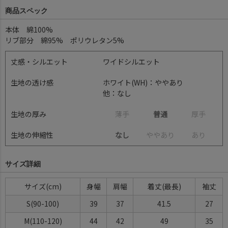
商品スペック
本体 綿100%
リブ部分 綿95% ポリウレタン5%
丈感・シルエット
ワイドシルエット
生地の透け感
ホワイト(WH)：ややあり
他：なし
生地の厚み
薄
手
普通
厚
手
生地の伸縮性
なし
や
や
あ
り
あ
り
サイズ詳細
サイズ(cm)
身幅
肩幅
着丈(最長)
袖丈
S(90-100)
39
37
41.5
27
M(110-120)
44
42
49
35