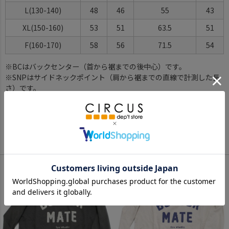
L(130-140)
48
46
55
43
XL(150-160)
53
51
63.5
51
F(160-170)
58
56
71.5
54
※BCはバックセンター（首から裾までの後中心）です。
※SNPはサイドネックポイント（肩から裾までの直線で計測した長
さ）です。
サイズ詳細について
Color