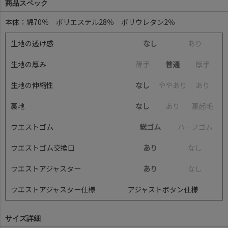
商品スペック
本体：綿70％ ポリエステル28％ ポリウレタン2％
生地の透け感
なし
あ
り
生地の厚み
薄
手
普通
厚
手
生地の伸縮性
なし
や
や
あ
り
あ
り
裏地
なし
あ
り
裏
起
毛
ウエストゴム
総ゴム
ハ
ー
フ
ゴ
ム
ウエストゴム交換口
あり
な
し
ウエストアジャスター
あり
な
し
ウエストアジャスター仕様
アジャストボタン仕様
サイズ詳細