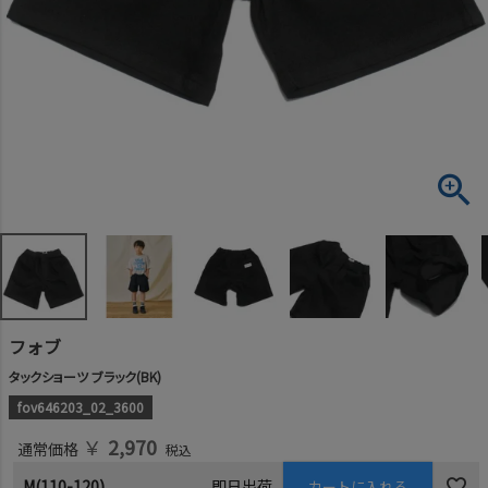
フォブ
タックショーツ ブラック(BK)
fov646203_02_3600
￥
2,970
通常価格
税込
M(110-120)
即日出荷
カートに入れる