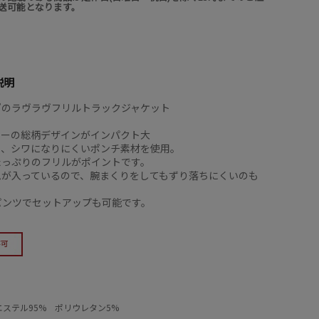
送可能となります。
説明
”のラヴラヴフリルトラックジャケット
ターの総柄デザインがインパクト大
り、シワになりにくいポンチ素材を使用。
たっぷりのフリルがポイントです。
ムが入っているので、腕まくりをしてもずり落ちにくいのも
パンツでセットアップも可能です。
ステル95% ポリウレタン5%