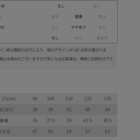
け感
なし
あ
り
み
薄
手
普通
厚
手
縮性
な
し
ややあり
あ
り
なし
あ
り
裏
起
毛
ズ(cm)
90
100
110
120
130
丈(BC)
36
39
41
45
49
身幅
35
37.5
39
41.5
45.5
ゆき丈
47
50
54
57
62