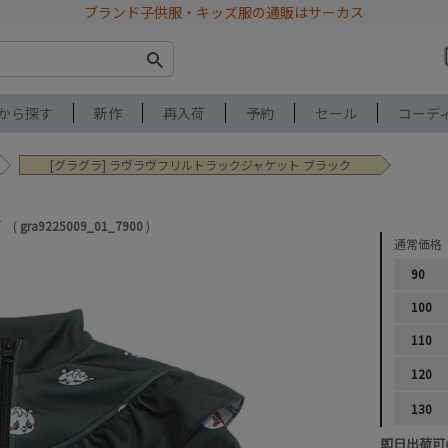
ブランド子供服・キッズ服の通販はサーカス
から探す
新作
再入荷
予約
セール
コーデ
[グラグラ] ラヴラヴフリルトラックジャケット ブラック
gra9225009_01_7900
通常価格
90
100
110
120
130
即日出荷可