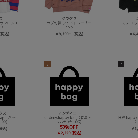
ラ
グラグラ
ランロン T
ラヴ刺繍 ワイドトレーナー
キノコ 
イト
ピンク
(税込)
￥9,790～ (税込)
￥6,
3
4
クス
アンディニー
CONVEX happy bag（ハッピーバック）
undeny.happy bag（春夏アイテムハッピーバック）
XX)
マルチカラー(XX)
ボー
50%OFF
(税込)
￥3,
￥2,200 (税込)