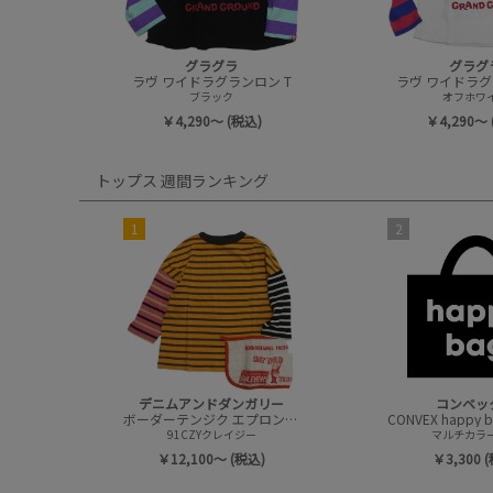
グラグラ
グラグ
ラヴ ワイドラグランロン T
ラヴ ワイドラグ
ブラック
オフホワ
￥4,290～ (税込)
￥4,290～ 
トップス 週間ランキング
1
2
デニムアンドダンガリー
コンベッ
ボーダーテンジク エプロンツキ L/S TEE(8分袖)
91CZYクレイジー
マルチカラー(
￥12,100～ (税込)
￥3,300 