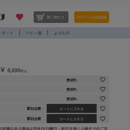
買い物カゴ
ログイン/会員登録
ィネート
ベビー服
よみもの
￥
8,690
税込
売切れ
売切れ
売切れ
即日出荷
カートに入れる
即日出荷
カートに入れる
の記載のある商品は定休日(日曜日・祝日)を除く15時までのご注