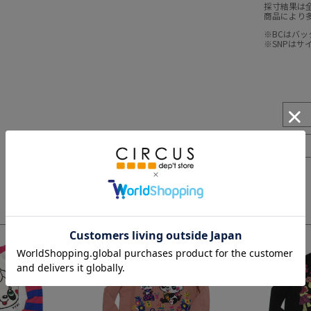
採寸結果は
商品により
※BCはバ
※SNPは
3
4