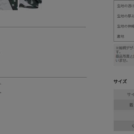
生地の透
生地の厚
生地の伸
裏地
サイズ
サイ
着