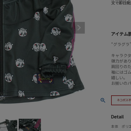
文で即日発
アイテム
“グラグラ
キャラク
弾力があ
肩回りの
袖にはゴ
嬉しい。
お揃いの
Detail
本体 ポリエ