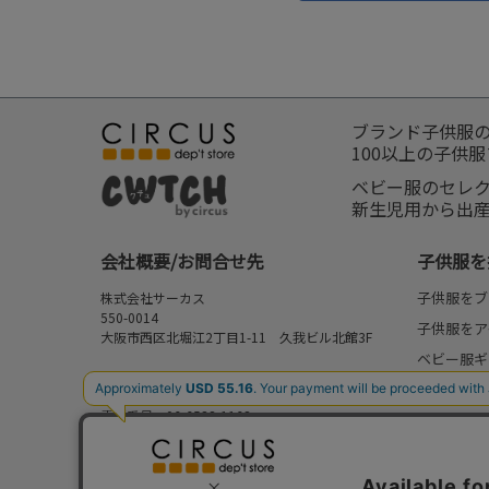
ブランド子供服
100以上の子供
ベビー服のセレ
新生児用から出
会社概要/お問合せ先
子供服を
子供服をブ
株式会社サーカス
550-0014
子供服をア
大阪市西区北堀江2丁目1-11 久我ビル北館3F
ベビー服ギ
お問合せ先
新作
⇒
FAQ/お問合せフォーム
電話番号：06-6538-1163
再入荷
営業時間：10:00-17:00
予約
定休日：日曜・祝日
セール