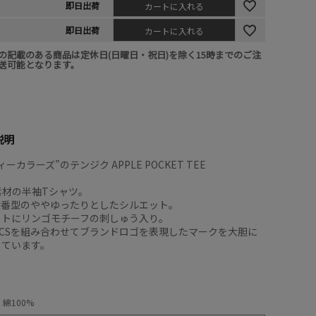
即日出荷
カートに入れる
即日出荷
カートに入れる
の記載のある商品は定休日(日曜日・祝日)を除く15時までのご注
送可能となります。
説明
ーカラーズ”のテンジク APPLE POCKET TEE
竺素材の半袖Tシャツ。
Y定番型のややゆったりとしたシルエット。
ットにリンゴモチーフの刺しゅう入り。
CSを組み合わせてブランドロゴを表現したマークを大胆に
しています。
綿100%