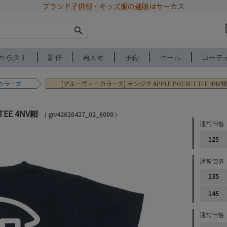
ブランド子供服・キッズ服の通販はサーカス
から探す
新作
再入荷
予約
セール
コーデ
カラーズ
[グルーヴィーカラーズ] テンジク APPLE POCKET TEE 4NV紺
TEE 4NV紺
grv42620427_02_6000
通常価格
125
通常価格
135
145
通常価格