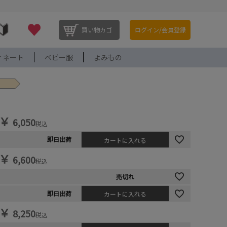
買い物カゴ
ログイン/会員登録
ィネート
ベビー服
よみもの
￥
6,050
税込
即日出荷
カートに入れる
￥
6,600
税込
売切れ
即日出荷
カートに入れる
￥
8,250
税込