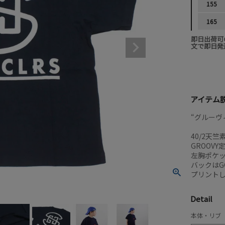
155
165
即日出荷可
文で即日発
アイテム
“グルーヴィ
40/2天
GROOV
左胸ポケ
バックはG
プリント
Detail
本体・リブ 