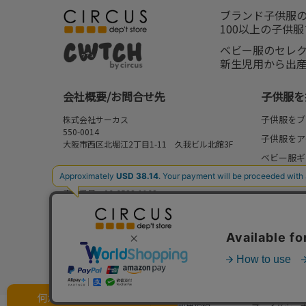
ブランド子供服
100以上の子供
ベビー服のセレ
新生児用から出
会社概要/お問合せ先
子供服を
子供服をブ
株式会社サーカス
550-0014
子供服をア
大阪市西区北堀江2丁目1-11 久我ビル北館3F
ベビー服ギ
お問合せ先
新作
⇒
FAQ/お問合せフォーム
電話番号：06-6538-1163
再入荷
営業時間：10:00-17:00
予約
定休日：日曜・祝日
セール
my focus
何かお探しですか？