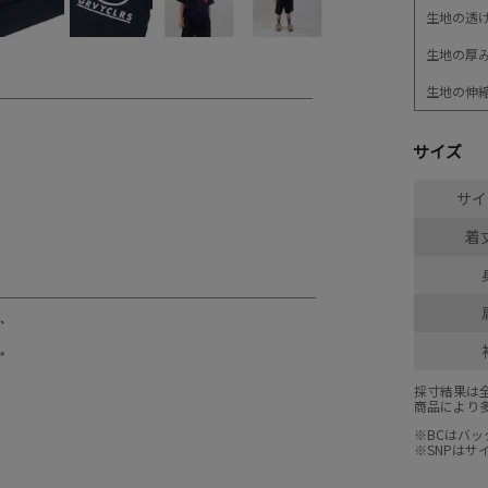
生地の透
生地の厚
生地の伸
サイズ
サイ
着丈
採寸結果は
商品により
※BCはバ
※SNPは