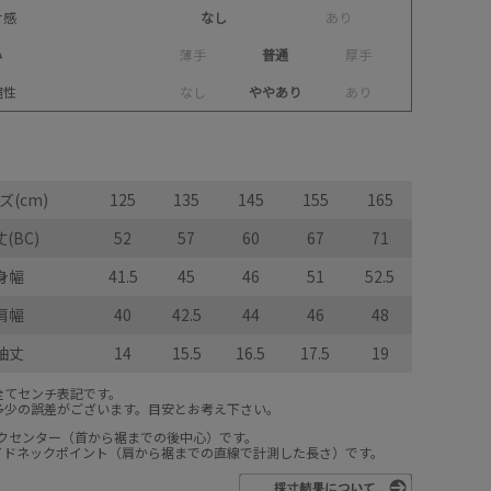
け感
なし
あ
り
み
薄
手
普通
厚
手
縮性
な
し
ややあり
あ
り
ズ(cm)
125
135
145
155
165
(BC)
52
57
60
67
71
身幅
41.5
45
46
51
52.5
肩幅
40
42.5
44
46
48
袖丈
14
15.5
16.5
17.5
19
全てセンチ表記です。
多少の誤差がございます。目安とお考え下さい。
ックセンター（首から裾までの後中心）です。
サイドネックポイント（肩から裾までの直線で計測した長さ）です。