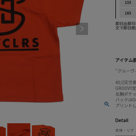
155
165
即日出荷可
文で即日発
アイテム
“グルーヴィ
40/2天
GROOV
左胸ポケ
バックはG
プリント
Detail
本体・リブ 