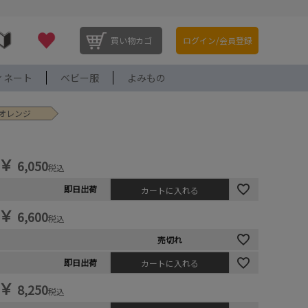
買い物カゴ
ログイン/会員登録
ィネート
ベビー服
よみもの
ORオレンジ
￥
6,050
税込
即日出荷
カートに入れる
￥
6,600
税込
売切れ
即日出荷
カートに入れる
￥
8,250
税込