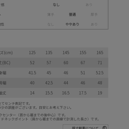
け感
なし
あ
り
み
薄
手
普通
厚
手
縮性
な
し
ややあり
あ
り
ズ(cm)
125
135
145
155
165
(BC)
52
57
60
67
71
身幅
41.5
45
46
51
52.5
肩幅
40
42.5
44
46
48
袖丈
14
15.5
16.5
17.5
19
全てセンチ表記です。
多少の誤差がございます。目安とお考え下さい。
ックセンター（首から裾までの後中心）です。
サイドネックポイント（肩から裾までの直線で計測した長さ）です。