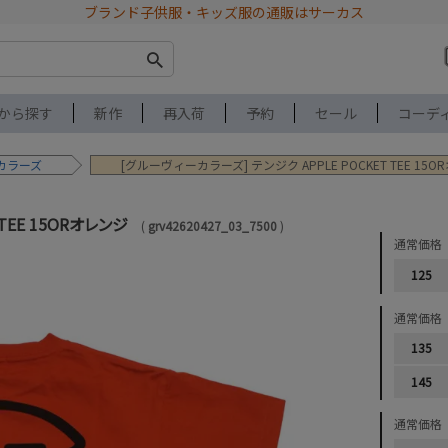
ブランド子供服・キッズ服の通販はサーカス
から探す
新作
再入荷
予約
セール
コーデ
カラーズ
[グルーヴィーカラーズ] テンジク APPLE POCKET TEE 15
 TEE 15ORオレンジ
grv42620427_03_7500
通常価格
125
通常価格
135
145
通常価格