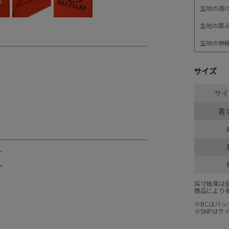
生地の透
生地の厚
生地の伸
サイズ
サイ
着丈
採寸結果は
商品により
※BCはバ
※SNPは