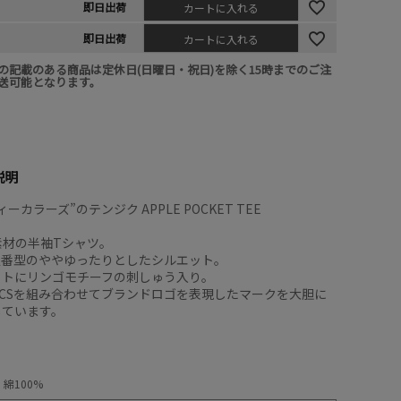
即日出荷
カートに入れる
即日出荷
カートに入れる
の記載のある商品は定休日(日曜日・祝日)を除く15時までのご注
送可能となります。
説明
ーカラーズ”のテンジク APPLE POCKET TEE
竺素材の半袖Tシャツ。
Y定番型のややゆったりとしたシルエット。
ットにリンゴモチーフの刺しゅう入り。
CSを組み合わせてブランドロゴを表現したマークを大胆に
しています。
綿100%