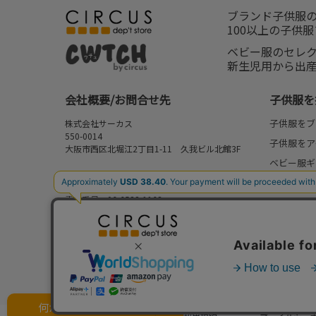
ブランド子供服
100以上の子供
ベビー服のセレ
新生児用から出
会社概要/お問合せ先
子供服を
子供服をブ
株式会社サーカス
550-0014
子供服をア
大阪市西区北堀江2丁目1-11 久我ビル北館3F
ベビー服ギ
お問合せ先
新作
⇒
FAQ/お問合せフォーム
電話番号：06-6538-1163
再入荷
営業時間：10:00-17:00
予約
定休日：日曜・祝日
セール
my focus
何かお探しですか？