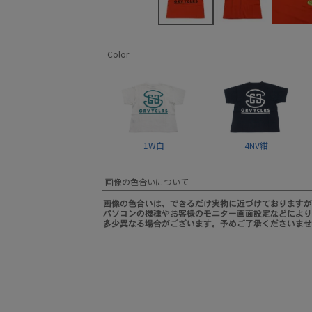
Color
1W白
4NV紺
画像の色合いについて