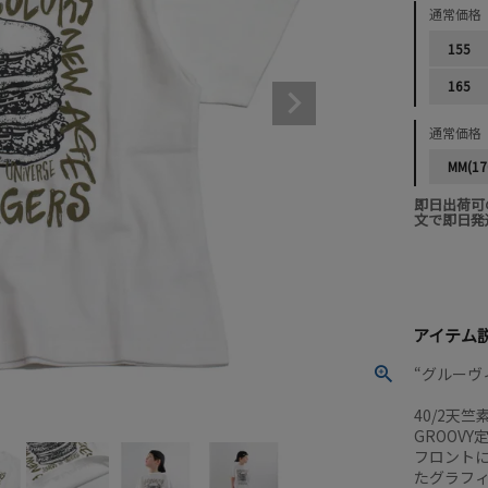
通常価格
155
165
通常価格
MM(17
即日出荷可
文で即日発
アイテム
“グルーヴィ
40/2天
GROOV
フロント
たグラフ