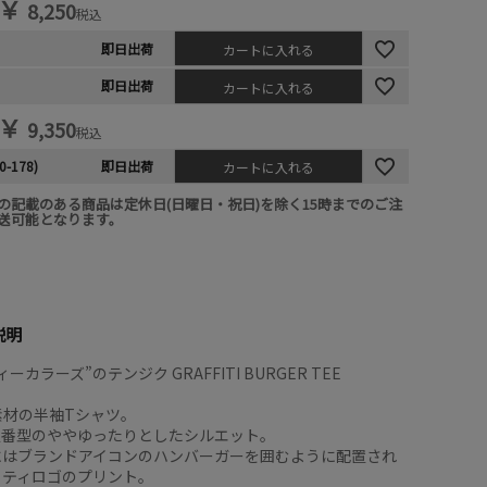
￥
8,250
税込
即日出荷
カートに入れる
即日出荷
カートに入れる
￥
9,350
税込
0-178)
即日出荷
カートに入れる
の記載のある商品は定休日(日曜日・祝日)を除く15時までのご注
送可能となります。
説明
ーカラーズ”のテンジク GRAFFITI BURGER TEE
竺素材の半袖Tシャツ。
Y定番型のややゆったりとしたシルエット。
にはブランドアイコンのハンバーガーを囲むように配置され
ィティロゴのプリント。