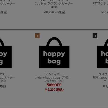
CoolMax ラグランスリーブ L/S TEE
CoolMax ラグランスリーブ L/S TEE
2BK黒
(税込)
￥8,250～ (税込)
￥7,
3
4
クス
アンディニー
フォブ
CONVEX happy bag（ハッピーバック）
undeny.happy bag（春夏アイテムハッピーバック）
XX)
マルチカラー(XX)
ボー
50%OFF
(税込)
￥3,
￥2,200 (税込)