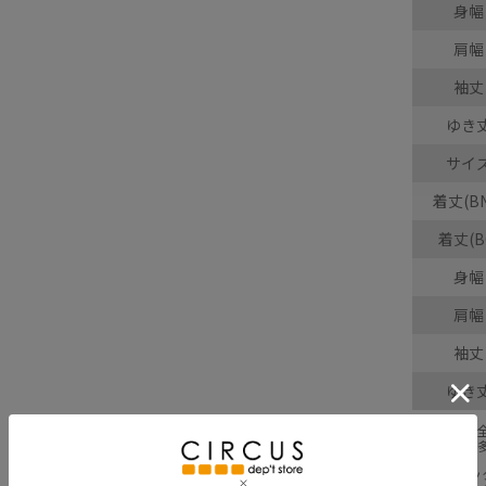
身幅
肩幅
袖丈
ゆき
サイ
着丈(BN
着丈(B
身幅
肩幅
袖丈
ゆき
採寸結果は
商品により
※BCはバ