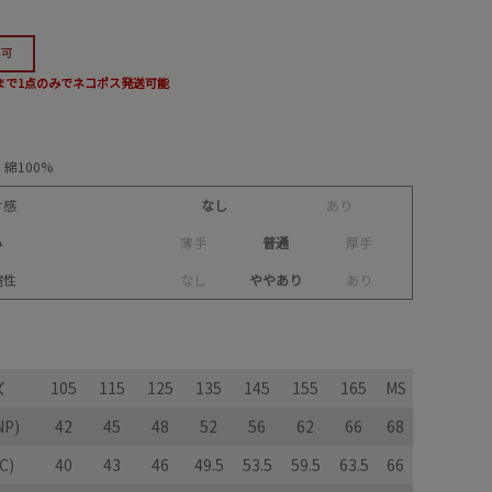
5まで1点のみでネコポス発送可能
綿100%
け感
なし
あ
り
み
薄
手
普通
厚
手
縮性
な
し
ややあり
あ
り
ズ
105
115
125
135
145
155
165
MS
P)
42
45
48
52
56
62
66
68
C)
40
43
46
49.5
53.5
59.5
63.5
66