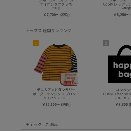
ナイロンタフタ SPN
2BK黒
4NV紺
￥7,700～ (税込)
￥8,250～ 
トップス 週間ランキング
1
2
デニムアンドダンガリー
コンベッ
ボーダーテンジク エプロンツキ L/S TEE(8分袖)
91CZYクレイジー
マルチカラー(
￥12,100～ (税込)
￥3,300 
チェックした商品