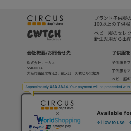
ブランド子供服
100以上の子供
ベビー服のセレ
新生児用から出
会社概要/お問合せ先
子供服を
子供服をブ
株式会社サーカス
550-0014
子供服をア
大阪市西区北堀江2丁目1-11 久我ビル北館3F
ベビー服ギ
お問合せ先
新作
⇒
FAQ/お問合せフォーム
電話番号：06-6538-1163
再入荷
営業時間：10:00-17:00
予約
定休日：日曜・祝日
セール
my focus