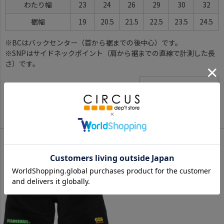
わたり幅
23
24
26
29
30
32
裾幅
19
20.5
21.5
22.5
23.5
24.5
※BCはバックセンター（首から裾までの後中心）です。
※SNPはサイドネックポイント（肩から裾までの直線で計測した長
さ）です。
サイズ詳細について
Color