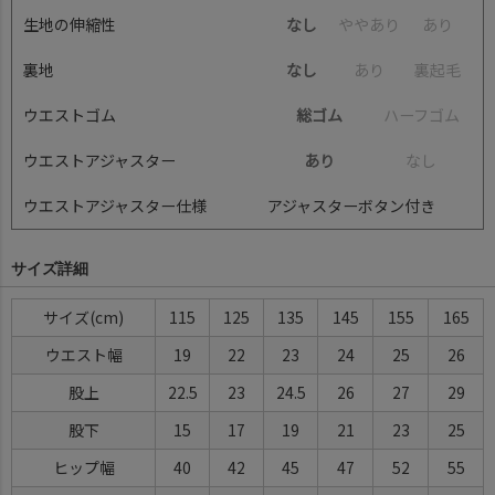
生地の伸縮性
なし
や
や
あ
り
あ
り
裏地
なし
あ
り
裏
起
毛
ウエストゴム
総ゴム
ハ
ー
フ
ゴ
ム
ウエストアジャスター
あり
な
し
ウエストアジャスター仕様
アジャスターボタン付き
サイズ詳細
サイズ(cm)
115
125
135
145
155
165
ウエスト幅
19
22
23
24
25
26
股上
22.5
23
24.5
26
27
29
股下
15
17
19
21
23
25
ヒップ幅
40
42
45
47
52
55