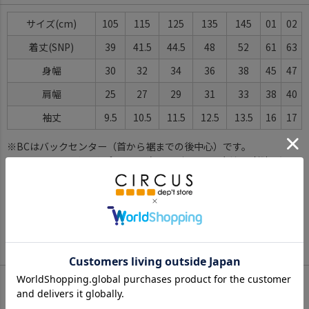
サイズ(cm)
105
115
125
135
145
01
02
着丈(SNP)
39
41.5
44.5
48
52
61
63
身幅
30
32
34
36
38
45
47
肩幅
25
27
29
31
33
38
40
袖丈
9.5
10.5
11.5
12.5
13.5
16
17
※BCはバックセンター（首から裾までの後中心）です。
※SNPはサイドネックポイント（肩から裾までの直線で計測した長
さ）です。
サイズ詳細について
Color