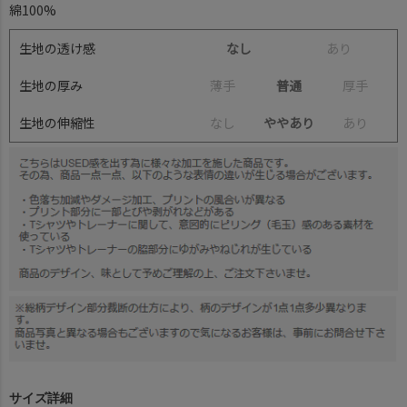
綿100%
生地の透け感
なし
あ
り
生地の厚み
薄
手
普通
厚
手
生地の伸縮性
な
し
ややあり
あ
り
サイズ詳細