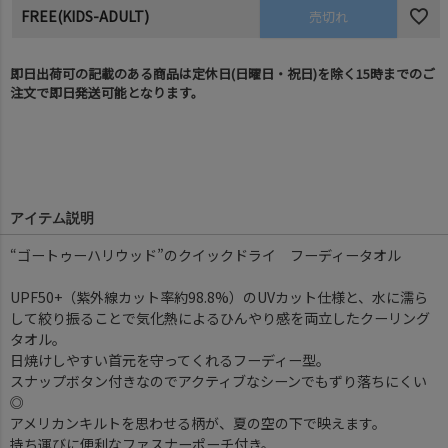
FREE(KIDS-ADULT)
売切れ
即日出荷可の記載のある商品は定休日(日曜日・祝日)を除く15時までのご
注文で即日発送可能となります。
アイテム説明
“ゴートゥーハリウッド”のクイックドライ フーディータオル
UPF50+（紫外線カット率約98.8%）のUVカット仕様と、水に濡ら
して絞り振ることで気化熱によるひんやり感を両立したクーリング
タオル。
日焼けしやすい首元を守ってくれるフーディー型。
スナップボタン付きなのでアクティブなシーンでもずり落ちにくい
◎
アメリカンキルトを思わせる柄が、夏の空の下で映えます。
持ち運びに便利なファスナーポーチ付き。