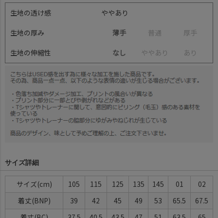
生地の透け感
ややあり
生地の厚み
薄手
普
通
厚
手
生地の伸縮性
なし
や
や
あ
り
あ
り
サイズ詳細
サイズ
105
115
125
135
145
01
02
着丈(BNP)
39
42
45
49
53
65.5
67.5
着丈(BC)
37.5
40.5
43.5
47
51
63.5
65