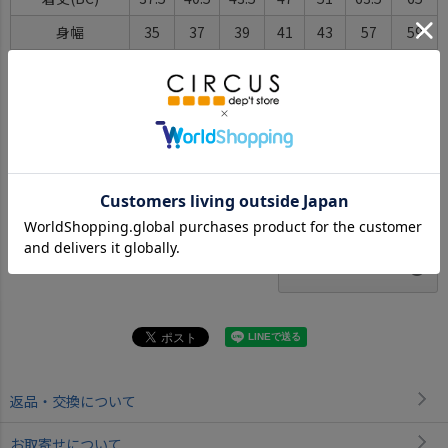
身幅
35
37
39
41
43
57
59
肩幅
15
16
17
18
19
22.5
23
袖丈
32
36
40
44
48
59
60
ゆき丈
47
52
57
62
67
81.5
83
※BCはバックセンター（首から裾までの後中心）です。
※SNPはサイドネックポイント（肩から裾までの直線で計測した長
さ）です。
サイズ詳細について
返品・交換について
お取寄せについて